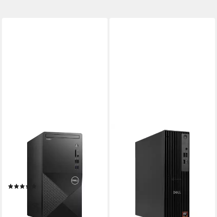
DELL
DELL
Vostro 3888 Business-PC
Pro Slim QCS1255 Business-
PC
Intel Core i7
Prozessor
16 GB DDR4
Arbeitsspeicher
Intel Ryzen 5
Prozessor
250 GB
Speicherkapazität
16 GB DDR5
Arbeitsspeicher
250 GB
Speicherkapazität
(1)
ab 769,00 €
1.169,00 €
ab 739,00 €
1.139,00 €
22,33 €
mtl. in 48 Raten
21,46 €
mtl. in 48 Raten
-34%