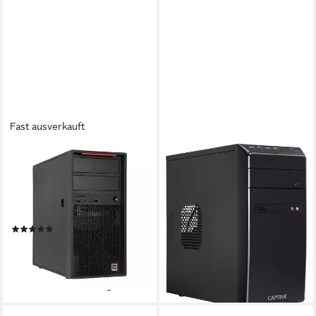
Fast ausverkauft
WORKSTATION4U
CAPTIVA
Tower Business-PC
Business/Office R81-554 PC
Intel Xeon W
Prozessor
AMD Ryzen 5
Prozessor
16 GB DDR4
Arbeitsspeicher
16 GB DDR4
Arbeitsspeicher
250 GB
Speicherkapazität
1000 GB
Speicherkapazität
(1)
ab 626,91 €
UVP
999,00 €
ab 399,00 €
869,00 €
18,20 €
mtl. in 48 Raten
19,82 €
mtl. in 24 Raten
-37%
-54%
lieferbar - in 3-4 Werktagen bei dir
lieferbar - in 4-5 Werktagen bei dir