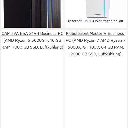
ab 812,00 €
UVP
1.199,00 €
852,00 €
UVP
1.199,00 €
23,57 €
mtl. in 48 Raten
24,74 €
mtl. in 48 Raten
-32%
-29%
lieferbar - in 3-4 Werktagen bei dir
lieferbar - in 3-4 Werktagen bei dir
CAPTIVA B5A 21V4 Business-PC
Kiebel Silent Master V Business-
(AMD Ryzen 5 5600G, -, 16 GB
PC (AMD Ryzen 7 AMD Ryzen 7
RAM, 1000 GB SSD, Luftkühlung)
5800X, GT 1030, 64 GB RAM,
2000 GB SSD, Luftkühlung)