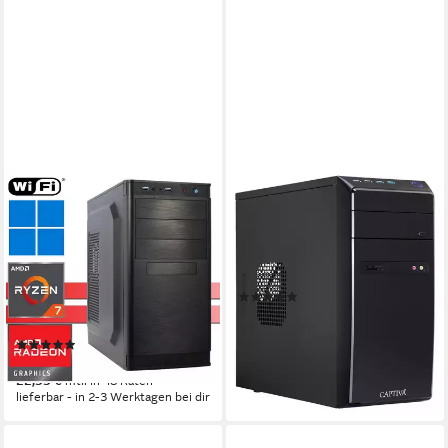
X-HARDWARE
CAPTIVA
X-Business 5700G, 32 GB
Business/Office R81-561 PC
RAM, 1000GB SSD + bis zu
AMD Ryzen 5
Prozessor
16 GB DDR4
Arbeitsspeicher
4TB HDD Business-PC
1000 GB
Speicherkapazität
AMD Ryzen 7
Prozessor
(2)
32 GB DDR4
Arbeitsspeicher
ab 641,02 €
UVP
999,00 €
1000 GB
Speicherkapazität
18,61 €
mtl. in 48 Raten
(5)
-36%
ab 769,00 €
lieferbar - in 3-4 Werktagen bei dir
22,33 €
mtl. in 48 Raten
lieferbar - in 2-3 Werktagen bei dir