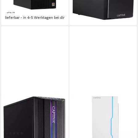
-19%
19,71 €
mtl. in 48 Raten
lieferbar - in 3-4 Werktagen bei dir
-32%
lieferbar - in 4-5 Werktagen bei dir
CAPTIVA
CAPTIVA
Business/Office R69-322 PC
Power Starter R78-376
Business-PC
AMD Ryzen 5
Prozessor
32 GB DDR4
Arbeitsspeicher
AMD Ryzen 5
Prozessor
1000 GB
Speicherkapazität
32 GB DDR4
Arbeitsspeicher
1000 GB
Speicherkapazität
(2)