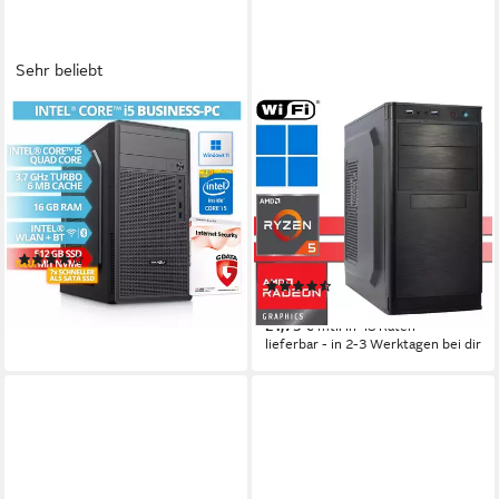
Sehr beliebt
BRAINZAP
X-HARDWARE
Office/Home/Desktop PC
X-Power Computer 5600G,
Business-PC
32GB RAM, 1000GB SSD +
bis zu 4TB HDD Business-PC
Intel Core i5
Prozessor
16 GB DDR3
Arbeitsspeicher
AMD Ryzen 5
Prozessor
512 GB
Speicherkapazität
32 GB DDR4
Arbeitsspeicher
1000 GB
Speicherkapazität
(33)
329,99 €
(21)
16,39 €
mtl. in 24 Raten
ab 749,00 €
lieferbar - in 2-3 Werktagen bei dir
21,75 €
mtl. in 48 Raten
lieferbar - in 2-3 Werktagen bei dir