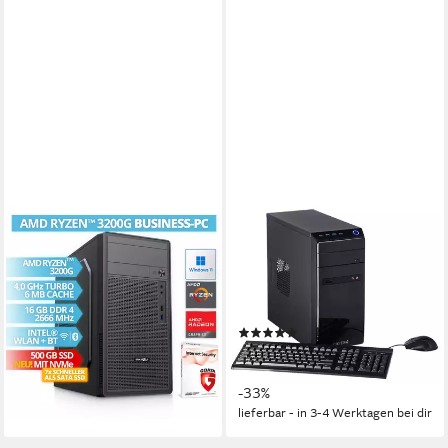
BRAINZAP
CAPTIVA
Office/Home/Desktop PC
B7A 21V3 PC
Business-PC
AMD Ryzen 7
Prozessor
16 GB DDR4
Arbeitsspeicher
AMD Ryzen 3
Prozessor
1000 GB
Speicherkapazität
16 GB DDR4
Arbeitsspeicher
500 GB
Speicherkapazität
(1)
ab 732,00 €
UVP
1.099,00 €
379,99 €
21,25 €
mtl. in 48 Raten
18,87 €
mtl. in 24 Raten
-33%
lieferbar - in 2-3 Werktagen bei dir
lieferbar - in 3-4 Werktagen bei dir