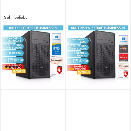
Sehr beliebt
BRAINZAP
BRAINZAP
Office/Home/Desktop PC
Office/Home/Desktop PC
Business-PC
Business-PC
Intel Core i5
Prozessor
AMD Ryzen 3
Prozessor
16 GB DDR3
Arbeitsspeicher
16 GB DDR4
Arbeitsspeicher
512 GB
Speicherkapazität
500 GB
Speicherkapazität
(33)
379,99 €
329,99 €
18,87 €
mtl. in 24 Raten
16,39 €
mtl. in 24 Raten
lieferbar - in 2-3 Werktagen bei dir
lieferbar - in 2-3 Werktagen bei dir