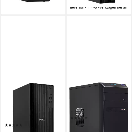
-35%
lieferbar - in 4-5 Werktagen bei dir
lieferbar - in 4-5 Werktagen bei dir
DELL
CAPTIVA
Pro Tower QCT1255
Business/Office I77-829 PC
Business-PC
Intel Core i7
Prozessor
32 GB DDR4
Arbeitsspeicher
AMD Ryzen 5
Prozessor
1000 GB
Speicherkapazität
16 GB DDR5
Arbeitsspeicher
500 GB
Speicherkapazität
(3)
1.129,00 €
UVP
1.399,00 €
(1)
32,78 €
mtl. in 48 Raten
ab 679,00 €
999,00 €