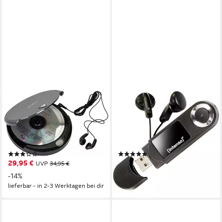
REFLEXION
INTENSO
PCD400 tragbarer CD-Player
MP3 Player 64GB Music
(Wiedergabe von CD, CD-R,
Walker MP3-Player 64 GB
CD-RW inkl. Ohrhörer +
Schwarz 3601490 MP3-
Netzbetrieb möglich)
Player
(14)
(1)
29,95 €
ab 37,94 €
UVP
34,95 €
lieferbar - in 2-3 Werktagen bei dir
-14%
lieferbar - in 2-3 Werktagen bei dir