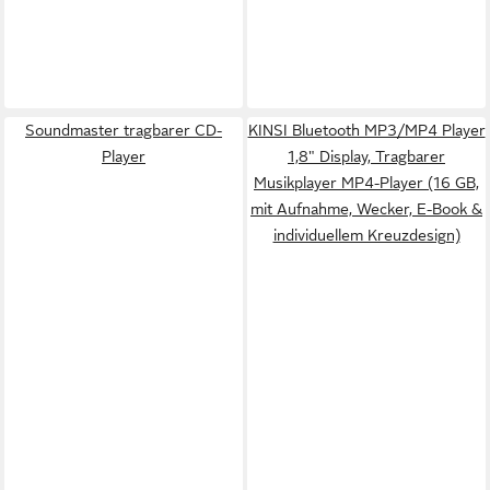
Soundmaster tragbarer CD-
KINSI Bluetooth MP3/MP4 Player
Player
1,8" Display, Tragbarer
Musikplayer MP4-Player (16 GB,
mit Aufnahme, Wecker, E-Book &
individuellem Kreuzdesign)