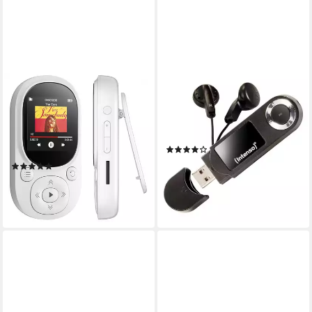
TEKOO
INTENSO
MP3-Player Bluetooth 5.3
Music Walker schwarz 16 GB
64GB mit Clip & FM-Radio
MP3-Player Fitness Media
Sport MP4-Player (64 GB,
Player
(12)
Bluetooth 5.3)
ab 37,45 €
(1)
lieferbar - in 2-3 Werktagen bei dir
65,99 €
UVP
131,99 €
-50%
lieferbar - in 4-5 Werktagen bei dir