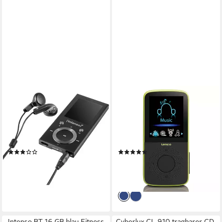
INTENSO
LENCO
MP3 Videoplayer 64GB Music
PODO-153 MP3-Player (4 GB,
Walker MP3-Player 64 GB
MP3-Player/Schrittzähler
Schwarz Bluetooth® MP3-
erweiterbar bis 32 GB, 3h
Player
Akku in 2 Farben)
(3)
(1)
ab 44,94 €
39,99 €
UVP
49,99 €
lieferbar - in 2-3 Werktagen bei dir
-20%
lieferbar - in 2-3 Werktagen bei dir
Intenso BT 16 GB blau Fitness
Cyberlux CL-910 tragbarer CD-