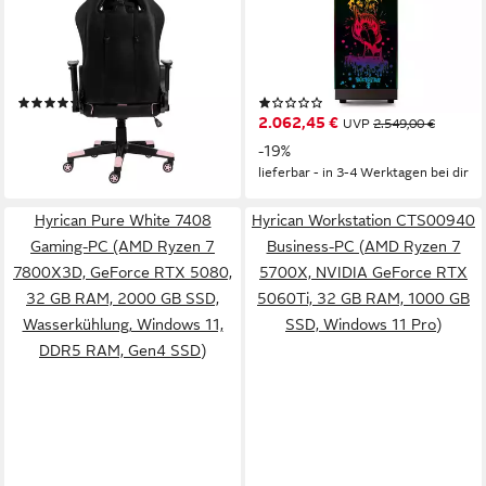
Gaming-Stuhl "Striker
Rockstar 7157 Gaming-PC
Copilot" schwarz/pink,
(AMD Ryzen 7 7700X, RTX
Kunstleder, ergonomischer
4070, 16 GB RAM, 1000 GB
Gamingstuhl, Bürostuhl,
SSD, Luftkühlung, DDR5,
(32)
(1)
Schreibtischstuhl, geeignet
PCIe SSD Gen4, Windows 11)
123,72 €
2.062,45 €
UVP
169,00 €
UVP
2.549,00 €
für Jugendliche und
-27%
-19%
Erwachsene
lieferbar - in 3-4 Werktagen bei dir
lieferbar - in 3-4 Werktagen bei dir
Hyrican Pure White 7408
Hyrican Workstation CTS00940
Gaming-PC (AMD Ryzen 7
Business-PC (AMD Ryzen 7
7800X3D, GeForce RTX 5080,
5700X, NVIDIA GeForce RTX
32 GB RAM, 2000 GB SSD,
5060Ti, 32 GB RAM, 1000 GB
Wasserkühlung, Windows 11,
SSD, Windows 11 Pro)
DDR5 RAM, Gen4 SSD)