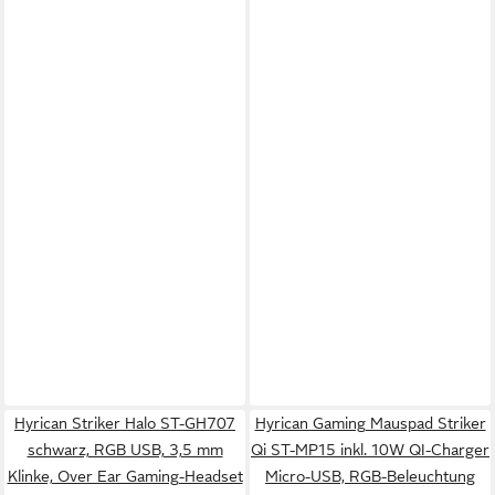
Hyrican Striker Halo ST-GH707
Hyrican Gaming Mauspad Striker
schwarz, RGB USB, 3,5 mm
Qi ST-MP15 inkl. 10W QI-Charger
Klinke, Over Ear Gaming-Headset
Micro-USB, RGB-Beleuchtung