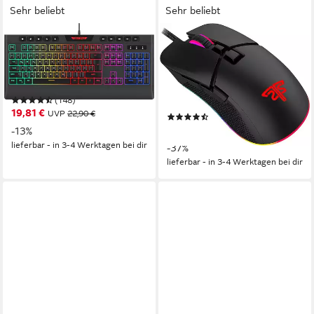
Sehr beliebt
Sehr beliebt
HYRICAN
HYRICAN
Striker ST-GKB8115 (Anti-
Striker Gaming Sparset Level
Ghosting, Multimedia-Tasten,
Bronze Tastatur- und Maus-
RGB) Gaming-Tastatur
Set, (ST-GKB8115 + ST-
(148)
GM005)
19,81 €
UVP
22,90 €
(67)
25,24 €
-13%
UVP
39,90 €
lieferbar - in 3-4 Werktagen bei dir
-37%
lieferbar - in 3-4 Werktagen bei dir