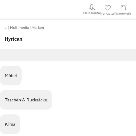
Mein Konto
Merkzettel
Warenkorb
…
Multimedia
Marken
Hyrican
Möbel
Taschen & Rucksäcke
Klima