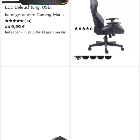
LED Beleuchtung, USB,
Copilot" schwarz, Kunstleder,
kabelgebunden Gaming-Maus
ergonomischer Gamingstuhl,
(74)
Bürostuhl, Schreibtischstuhl,
ab 9,99 €
(235)
geeignet für Kinder und
lieferbar - in 2-3 Werktagen bei dir
129,90 €
UVP
169,00 €
Jugendliche
-23%
lieferbar - in 3-4 Werktagen bei dir