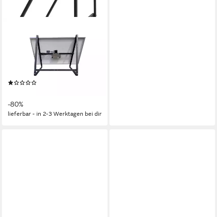
HYRICAN
Solarmodul-Halterung
Montage-Kit multifunktional,
(bis 52 Zoll, Stahlprofile, U-
Bügel, Schrauben)
(1)
49,00 €
UVP
249,00 €
-80%
lieferbar - in 2-3 Werktagen bei dir