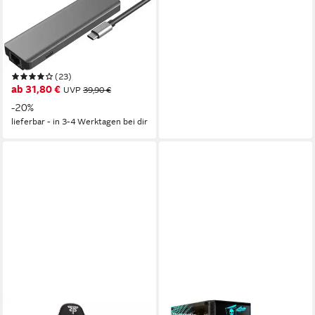
Laptop-Dockingstation ST-
T605 Dockingstation Type-C,
1x RJ-45, 3x USB 3.0, 1x
HDMI
(23)
ab 31,80 €
UVP
39,90 €
-20%
lieferbar - in 3-4 Werktagen bei dir