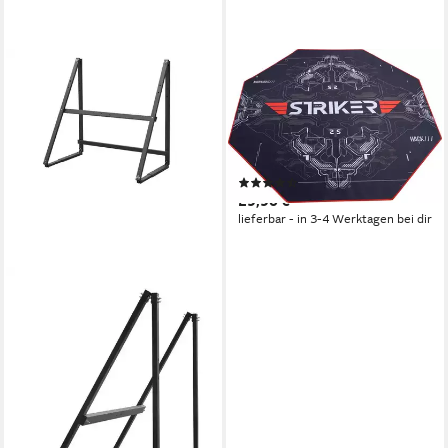
HYRICAN
Bodenschutzmatte Hyrican
Striker Gaming
Stuhlunterlage/Bodenschutzmat
1100x1100x2mm, 8- eckige
(31)
Form
29,90 €
lieferbar - in 3-4 Werktagen bei dir