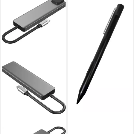
HYRICAN
Eingabestift Surface Stylus
Pen für Study/EnWo Pad
ohne Batterie
22,94 €
lieferbar - in 2-3 Werktagen bei dir
HYRICAN