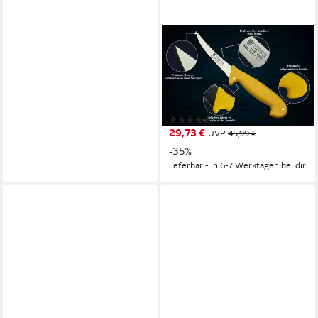
SMI
Ausbeinmesser 2-tlg 5 Zoll
Ausbeinmesser Solingen
Metzgermesser
Fleischmesser
(6)
29,73 €
UVP
45,99 €
-35%
lieferbar - in 6-7 Werktagen bei dir