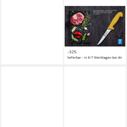
SMI
Ausbeinmesser 5 Zoll
Ausbeinmesser gerade
Solingen Metzgermesser
Fleischmesser
18,33 €
UVP
26,99 €
-32%
lieferbar - in 6-7 Werktagen bei dir