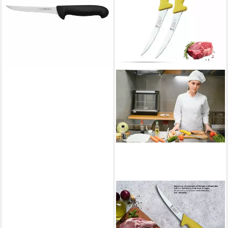
17,50 €
lieferbar - in 2-3 Werktagen bei dir
SMI
Ausbeinmesser 2-tlg - 6 Zoll
Ausbeinmesser Solingen
Metzgermesser