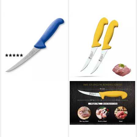
F. DICK
Ausbeinmesser F. DICK
Ausbeinmesser, ErgoGrip,
flexibel (Klinge 15cm,
nichtrostend
(4)
ab 17,42 €
lieferbar - in 2-3 Werktagen bei dir