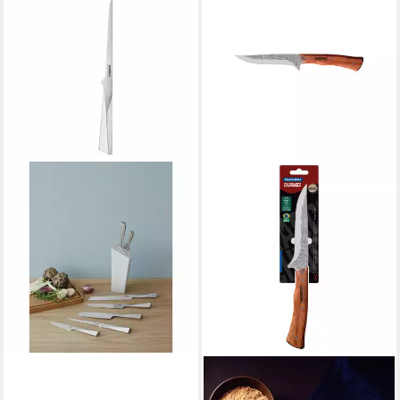
STELTON
Ausbeinmesser Trigono
84,58 €
UVP
109,00 €
-22%
lieferbar - in 2-3 Werktagen bei dir
TRAMONTINA
Ausbeinmesser NÔMADE -