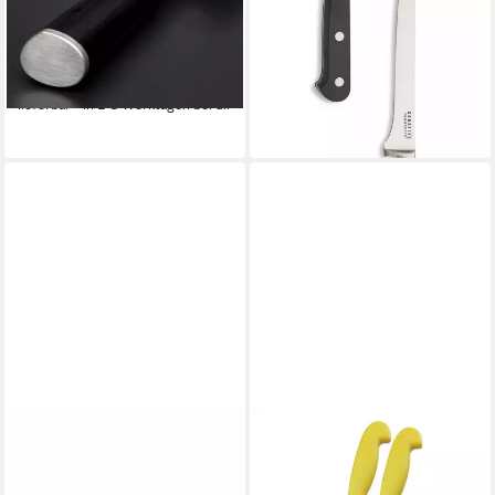
0761 Flexibles Filetiermesser
TROMPETTE, Klingenstahl
- 18 cm, DM-0761
50CrMoV15, sehr scharfe
ab 159,90 €
UVP
175,00 €
Klinge
17,90 €
-9%
UVP
26,90 €
lieferbar - in 2-3 Werktagen bei dir
-33%
lieferbar - in 2-3 Werktagen bei dir
COMAS
Ausbeinmesser Carbon,
Schwarz, 14 cm Klinge