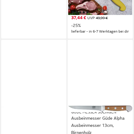
Fleischmesser
(2)
37,44 €
UVP
49,99 €
-25%
lieferbar - in 6-7 Werktagen bei dir
GÜDE MESSER SOLINGEN
Ausbeinmesser Güde Alpha
Ausbeinmesser 13cm,
Birnenholz