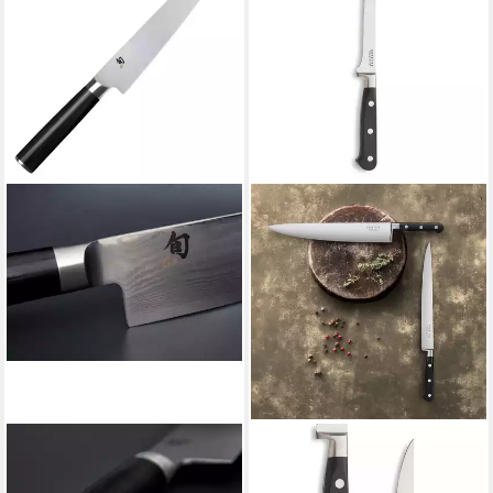
KAI
RICHARDSON SHEFFIELD
Filetiermesser KAI Shun DM-
Ausbeinmesser SABATIER