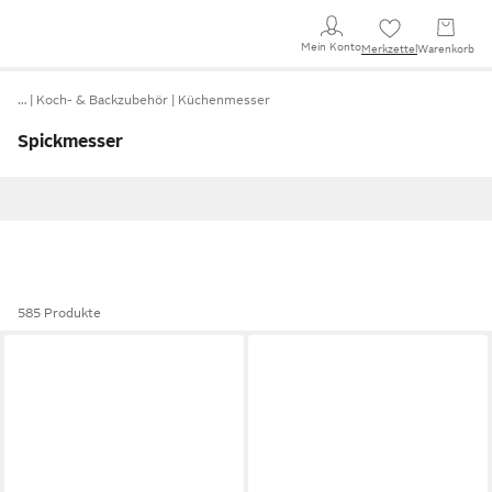
Mein Konto
Merkzettel
Warenkorb
…
Koch- & Backzubehör
Küchenmesser
Spickmesser
585 Produkte