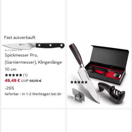
Fast ausverkauft
ZWILLING
SALQINOS®
Spickmesser Pro,
Allzweckmesser -
(Garniermesser), Klingenlänge
Profimesser aus Carbon
10 cm
Edelstahl mit Messerschärfer
(1)
& Fingerschutz
49,49 €
UVP
66,95 €
(3)
22,49 €
-26%
29,99 €
lieferbar - in 1-2 Werktagen bei dir
-25%
lieferbar - in 3-4 Werktagen bei dir