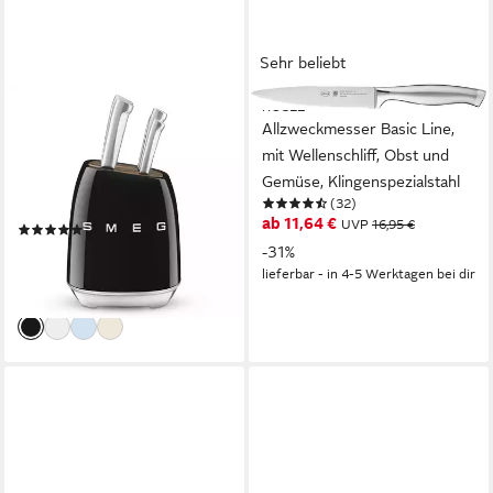
Sehr beliebt
SMEG
RÖSLE
Messerblock KBSF02BL
Allzweckmesser Basic Line,
Messerblock-Set (6 tlg)
mit Wellenschliff, Obst und
Gehäuse: Carbonstahl 50s
Gemüse, Klingenspezialstahl
(32)
Style Schwa (6tlg)
ab 11,64 €
UVP
16,95 €
(7)
ab 286,34 €
UVP
349,00 €
-31%
lieferbar - in 4-5 Werktagen bei dir
-18%
lieferbar - in 2-3 Werktagen bei dir