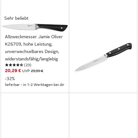
Sehr beliebt
TEFAL
HOFFMANN GERMANY
Allzweckmesser Jamie Oliver
Spickmesser Allzweckmesser
K26709, hohe Leistung,
handgeschmiedet Solingen 12
unverwechselbares Design,
cm – rostfreier Stahl,
widerstandsfähig/langlebig
X50CrMoV15, 58 HRC,
(23)
39,99 €
Glatter Schliff, POM-Griff,
20,29 €
UVP
29,99 €
lieferbar - in 2-3 Werktagen bei dir
Solingen
-32%
lieferbar - in 1-2 Werktagen bei dir