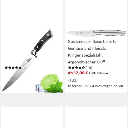
DIYARTS
RÖSLE
Allzweckmesser SkyLight
Spickmesser Basic Line, für
Classic, Küchenmesser
Gemüse und Fleisch,
ergonomischen Griff,
Klingenspezialstahl,
rutschfest, deutscher
ergonomischer Griff
(7)
(19)
Edelstahl
14,99 €
ab 12,08 €
UVP
29,99 €
UVP
13,95 €
-50%
-13%
lieferbar - in 2-3 Werktagen bei dir
lieferbar - in 3-4 Werktagen bei dir