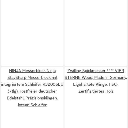
NINJA Messerblock Ninja
Zwilling Spickmesser **** VIER
StaySharp Messerblock mit
STERNE Wood, Made in Germany,
integriertem Schleifer K32006EU
Eigehärtete Klinge, FSC-
(7tlg), rostfreier deutscher
Zertifizitiertes Holz
Edelstahl, Präzisionsklingen,
integr. Schleifer