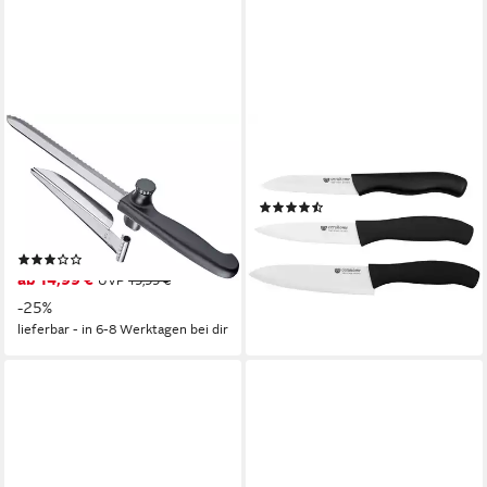
WESTMARK
GRÄWE
Allzweckmesser So Clever,
Allzweckmesser GRÄWE
mit scharfer
Keramik-Messerset 3-teilig
(12)
Wellenschliffklinge und
19,90 €
Abstandhalter
lieferbar - in 2-3 Werktagen bei dir
(2)
ab 14,99 €
UVP
19,99 €
-25%
lieferbar - in 6-8 Werktagen bei dir