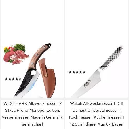
FINE LIFE PRO
GLOBAL
Spickmesser 6-Zoll-
Allzweckmesser Global GS-89
Fleischbeil mit Lederscheide,
Universalmesser 13 cm, GS-
Ausbeinmesser für Gemüse
89
(1)
und Fleisch
60,00 €
101,00 €
(5)
24,99 €
-41%
lieferbar - in 2-3 Werktagen bei dir
lieferbar - in 2-3 Werktagen bei dir
WESTMARK Allzweckmesser 2
Wakoli Allzweckmesser EDIB
Stk., »Profi« Monopol Edition,
Damast Universalmesser I
Vespermesser, Made in Germany,
Kochmesser, Küchenmesser I
sehr scharf
12,5cm Klinge, Aus 67 Lagen