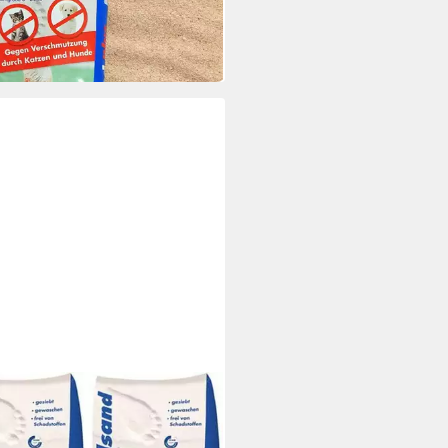
€/ 1 kg)
 Werktagen bei dir
NN MERCATUS GMBH
lsand Hamann Mercatus
sand Classic 2 x 25 kg