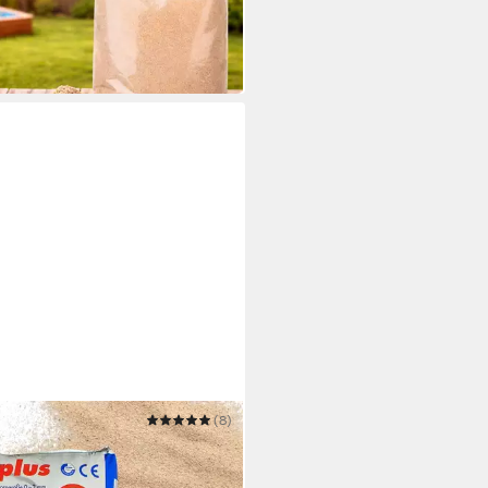
6,99 €
ration & Outdoor-Spiel
UVP
37,99 €
€/ 1 kg)
 Werktagen bei dir
ET
(8)
sand Spielsand Plus 25 Kg 0-2
pielkastensand Sand für
9 €
kasten