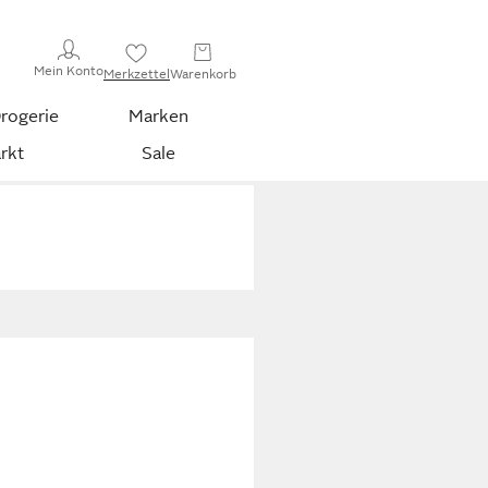
Mein Konto
Merkzettel
Warenkorb
rogerie
Marken
rkt
Sale