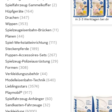
Spielsand Hamann Me
Spielfahrzeug-Sammelkoffer
Spielsand Classic 4 x 
48,99 €
Hüpfgeräte
(0,49 €/ 1 kg)
Drachen
in 2-3 Werktagen bei dir
Wippen
Spielzeugeisenbahn-Brücken
Planen
Spiel-Werkstatteinrichtung
Steckenpferde
Puppen-Accessoires-Sets
Spielzeug-Polizeiausrüstung
Formen
Verkleidungszubehör
Modelleisenbahn-Technik
Lieblingsstars
Playmobil®
Spielfahrzeug-Anhänger
HAMANN MERCATUS GM
Sandkasten-Fahrzeuge
Spielsand Hamann Me
Spielsand Classic 5 x 
Verkleidung