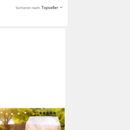
Topseller
Sortieren nach:
 FOR GARDEN
(8)
lsand 25 kg Quarzsand –
sand für Sandkasten,