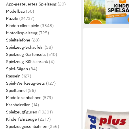
UVP
37,99 €
App-gesteuertes Spielzeug
(0,68 €/ 1 kg)
Modellbau
-55%
in 4-5 Werktagen bei dir
Puzzle
Kinderrollenspiele
Motorikspielzeug
Spieltelefone
Spielzeug-Schaufeln
Spielzeug-Gartensets
Spielzeug-Kühlschrank
Spiel-Sägen
Rasseln
Spiel-Werkzeug-Sets
Spieltunnel
Modelleisenbahnen
Krabbelrollen
Spielzeugfiguren
HAMANN MERCATUS GM
Spielsand Hamann Me
Kinderfahrzeuge
Spielsand Plus 25 kg
Spielzeugeisenbahnen