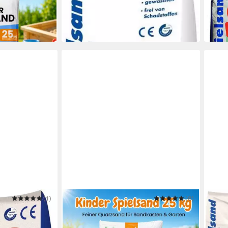
(0,48 €/ 1 kg)
(0,75 
in 2-3 Werktagen bei dir
in 5-6
BH
(1)
BEST FOR GARDEN
(8)
HAMA
rcatus
Spielsand 25 kg Feiner Spielsand –
Spie
Natürlicher Quarzsand für sicheren
Spiel