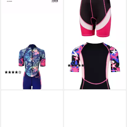
F2
BECO BEERMANN
Neoprenanzug F2 Damen
Neoprenanzug BECO-
Neopren Anzug Kurz Tropical
SEALIFE®, mit UV-Schutz 50
(8)
Shorty 2,5 mm M Multicolor
34,90 €
(4)
lieferbar - in 2-3 Werktagen bei dir
79,00 €
lieferbar - in 3-4 Werktagen bei dir