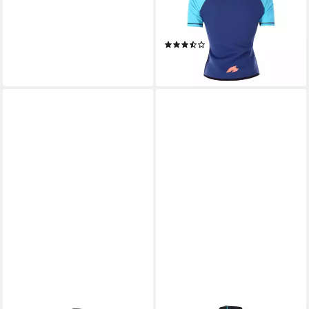
Jacke Kurz 2,5 mm M
Multicolor
(3)
49,00 €
lieferbar - in 3-4 Werktagen bei dir