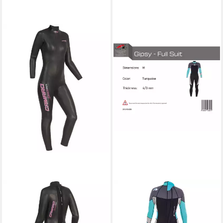
CAMARO
F2
Neoprenanzug CAMARO
Neoprenanzug F2 Damen
Speedskin Damen Overall
Neopren Anzug Gipsy - Full