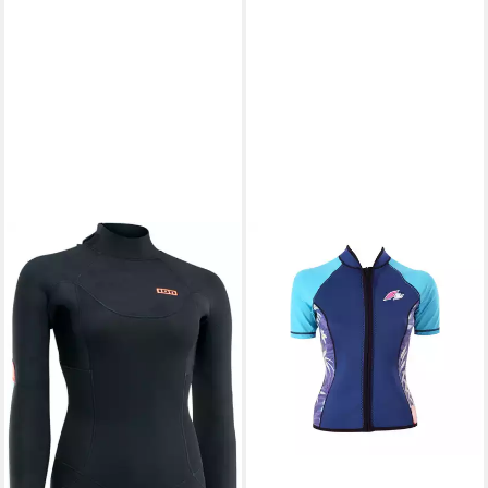
ION
Neoprenanzug IOW-Wetsuit
Element 5/4 Back Zip women
139,90 €
UVP
259,90 €
-46%
lieferbar - in 3-4 Werktagen bei dir