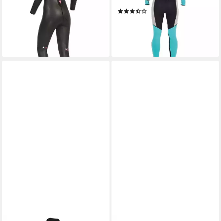
Triathlon Neoprenanzug
Suit 4/3 mm M Türkis
(2)
Wettkampf
99,00 €
ab 179,99 €
lieferbar - in 3-4 Werktagen bei dir
lieferbar - in 3-4 Werktagen bei dir