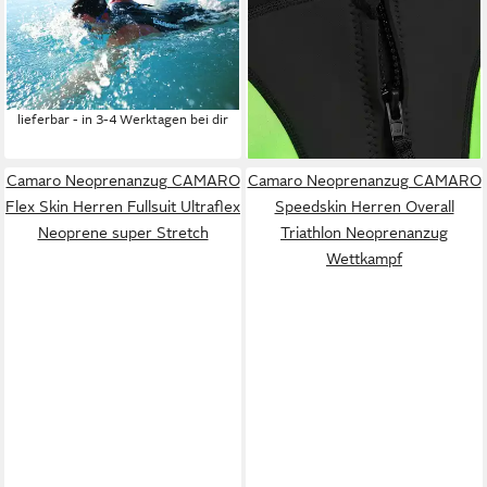
Speed Swim Damen Triathlon
(1-tlg)
ab 35,00 €
Shorty Neoprenanzug
UVP
50,00 €
Schwimmen
-30%
lieferbar - in 2-3 Werktagen bei dir
109,95 €
lieferbar - in 3-4 Werktagen bei dir
Camaro Neoprenanzug CAMARO
Camaro Neoprenanzug CAMARO
Flex Skin Herren Fullsuit Ultraflex
Speedskin Herren Overall
Neoprene super Stretch
Triathlon Neoprenanzug
Wettkampf