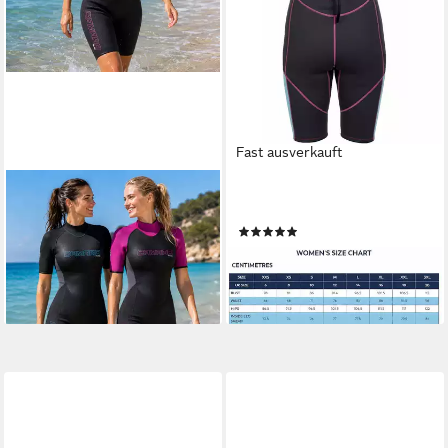
Fast ausverkauft
CAMARO
TRESPASS
Neoprenanzug CAMARO Flex
Neoprenanzug
(2)
Skin Damen 3mm Neopren
72,39 €
Shorty Neoprenanzug Wetsuit
lieferbar - in 2-3 Werktagen bei dir
79,95 €
lieferbar - in 3-4 Werktagen bei dir