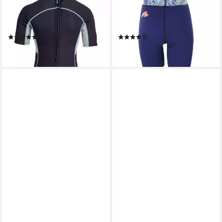
Neoprenanzug Naxos (1-tlg),
Neoprenanzug F2 Damen
aus superweichem 3mm CR-
Neopren Hose Tropical Pants
Neopren
2,5 mm L Multicolor
(2)
(3)
69,90 €
49,00 €
lieferbar - in 2-3 Werktagen bei dir
lieferbar - in 3-4 Werktagen bei dir