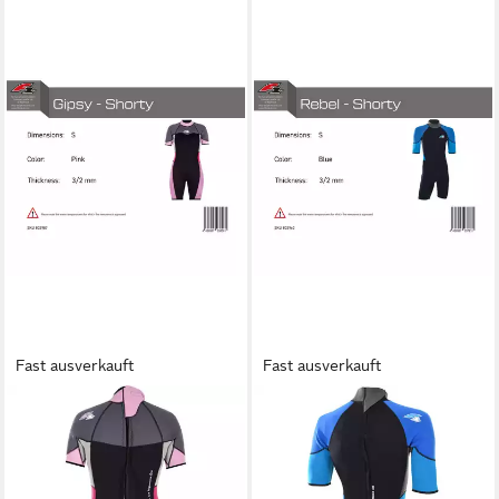
Fast ausverkauft
Fast ausverkauft
F2
F2
Neoprenanzug F2 Damen
Neoprenanzug F2 Herren
Neopren Anzug Gipsy -
Neopren Anzug Rebel -
Shorty 3/2 mm S Pink
Shorty 3/2 mm S Blau