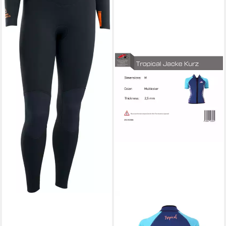
F2
Neoprenanzug F2 Damen
Neopren Oberteil Tropical