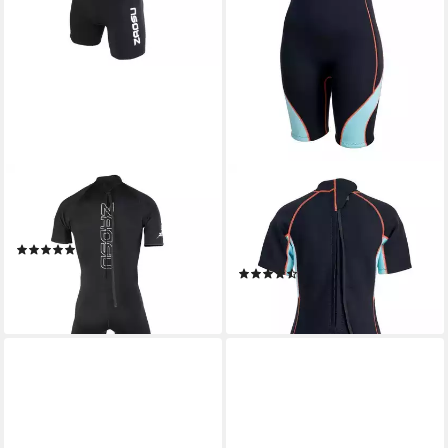
ZAOSU
BECO BEERMANN
Neoprenanzug Aqua Essential
Neoprenanzug Tarifa, aus
Shorty
superweichem 3mm CR-
(4)
Neopren
79,99 €
(9)
lieferbar - in 2-3 Werktagen bei dir
69,90 €
lieferbar - in 2-3 Werktagen bei dir