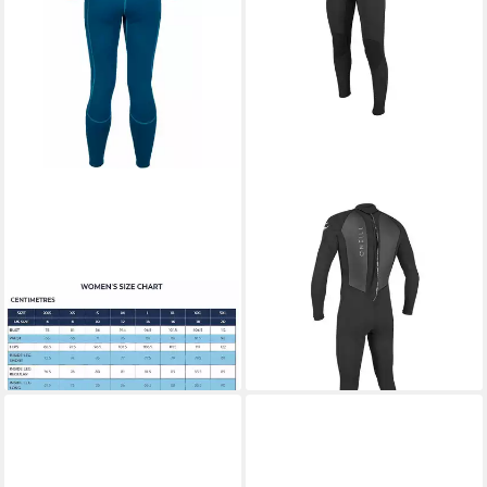
TRESPASS
O'NEILL
Neoprenanzug
Neoprenanzug O\'NEILL
ab 73,89 €
UVP
150,00 €
REACTOR-2 3/2 Back Zip
-51%
Herren FullSuit Spring
lieferbar - in 2-3 Werktagen bei dir
Neoprenanzug
ab 109,95 €
lieferbar - in 3-4 Werktagen bei dir