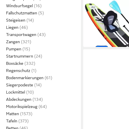
Windsurfsegel
DURAERO
Inflatable SUP-Board 
Fallschutzmatten
Paddling Board, 330x
Steigeisen
165,98 €
Action-Cam Halterung
UVP
499,98 €
Liegen
-67%
Transportwagen
in 4-5 Werktagen bei dir
Zangen
Pumpen
Startnummern
Boxsäcke
Regenschutz
Bodenmarkierungen
Siegerpodeste
Lockmittel
Abdeckungen
Motorikspielzeug
Matten
Tafeln
Betten