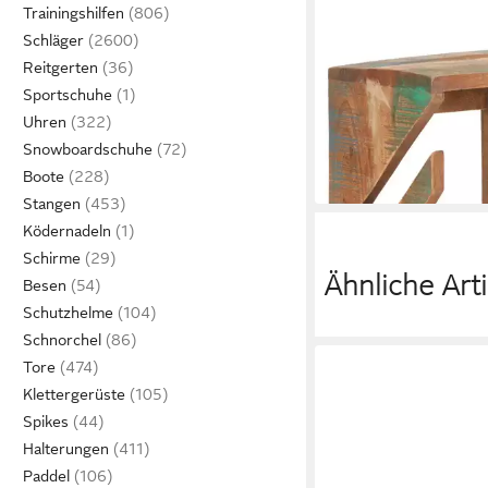
Trainingshilfen
Schläger
VIDAXL
Reitgerten
Inlineskates Skatebo
Sportschuhe
25x20x30 cm Recycelt
Uhren
ab 48,99 €
Snowboardschuhe
in 5-6 Werktagen bei dir
Boote
Stangen
Ködernadeln
Schirme
Ähnliche Arti
Besen
Schutzhelme
Schnorchel
Tore
Klettergerüste
Spikes
Halterungen
Paddel