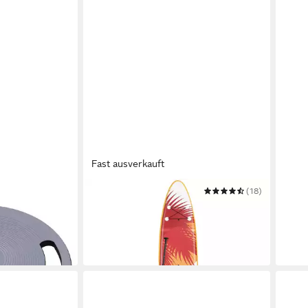
Fast ausverkauft
COSTWAY
(18)
TREN
 Board mit
SUP-Board Stand Up Paddle Board
SUP-
177,99 €
unkelgrau
Stan
UVP
249,99 €
ab 5
-29%
in 2-3
in 4-5 Werktagen bei dir