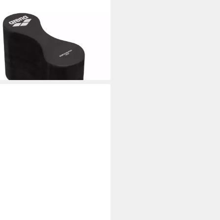
A
iebskörper Freeflow Pullbuoy II
2,95 €
 Werktagen bei dir