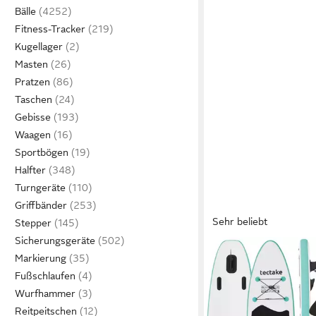
Bälle
Fitness-Tracker
Kugellager
Masten
Pratzen
Taschen
Gebisse
Waagen
Sportbögen
Halfter
Turngeräte
Griffbänder
Sehr beliebt
Stepper
Sicherungsgeräte
TECTAKE
Markierung
SUP-Board Aufblasbar
Fußschlaufen
Board 2in1 mit Kajaksi
Wurfhammer
189,99 €
UVP
314,00 €
Reitpeitschen
-39%