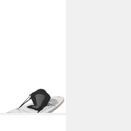
DYSHOP365
Rückenlehne Kajak-Sitz für
d Up Paddleboard
4,90 €
 Werktagen bei dir