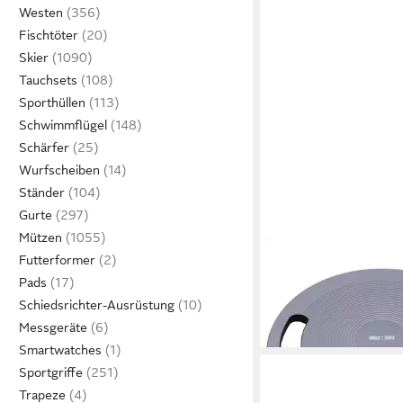
Westen
Fischtöter
Skier
Tauchsets
Sporthüllen
Schwimmflügel
Schärfer
Wurfscheiben
Ständer
Gurte
Mützen
GORILLA SPORTS
Futterformer
Balanceboard Balance
Pads
Griffen in Schwarz/D
Schiedsrichter-Ausrüstung
17,99 €
in 4-5 Werktagen bei dir
Messgeräte
Smartwatches
Sportgriffe
Trapeze