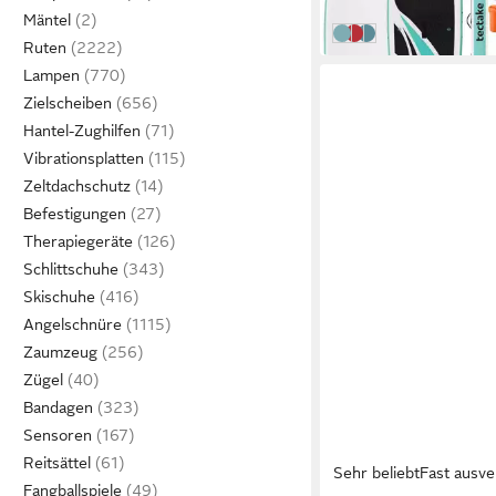
in 4-5 Werktagen bei dir
Mäntel
weiß/türkis ohne Kame
rot/blau ohne Kamer
türkis/orange ohn
Ruten
Lampen
Zielscheiben
Hantel-Zughilfen
Vibrationsplatten
Zeltdachschutz
Befestigungen
Therapiegeräte
Schlittschuhe
Skischuhe
Angelschnüre
Zaumzeug
Zügel
Bandagen
Sensoren
Reitsättel
Sehr beliebt
Fast ausve
Fangballspiele