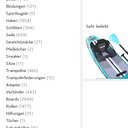
Bindungen
Sportkugeln
Haken
Sehr beliebt
Schlitten
Seile
DURAERO
Gewichtssäcke
Inflatable SUP-Board 
Pfeilköcher
Paddling Board, Acti
168,98 €
Halterung, 330x76x15
UVP
279,98 €
Sneaker
-40%
Sitze
in 4-5 Werktagen bei dir
Trampoline
Trampolinfederungen
Adapter
Verbinder
Boards
Rollen
Hilfszügel
Tücher
Schutzhüllen