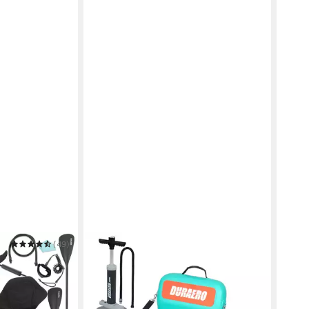
(49)
DURAERO
AREB
es Paddle
SUP-Board DURAERO Aufblasbarer
SUP-
tz, Drop-Stitch
Kajaksitz mit Rückenlehne
2,2cm
68,98 €
9,99
UVP
158,98 €
in 2-3
-57%