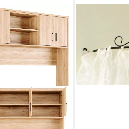
HOFMANN LIVING AND MORE
Bettaufsatz
27,99 €
UVP
44,99 €
-38%
in 4-5 Werktagen bei dir