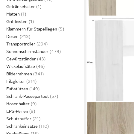
Getränkehalter
Matten
Griffleisten
Klammern für Stapelliegen
Dosen
Transportroller
Sonnenschirmständer
Gewürzständer
Wickelaufsätze
Bilderrahmen
Filzgleiter
Fußstützen
Schrank-Passepartout
Hosenhalter
DEMEYERE GROUP
EPS-Perlen
Bettaufsatz TIDY
Schutzpuffer
439,99 €
UVP
489,00 €
Schrankeinsätze
-10%
lieferbar in 3 Wochen
Kopfstützen