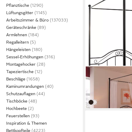
Pflanztische
Lüftungsgitter
Arbeitszimmer & Büro
Geräteschränke
Armlehnen
Regalleitern
Hängeleisten
Sessel-Erhöhungen
Montagehocker
Tapeziertische
HOME AFFAIRE
Bettaufsatz
Beschläge
ab 63,99 €
79,99 €
Kaminumrandungen
-20%
Schutzauflagen
in 8-10 Werktagen bei dir
Tischböcke
schwarz
cremeweiß
Hochbeete
Feuerstellen
Inspiration & Themen
Bettkopfteile