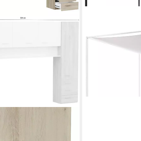
HASENA
Bettaufsatz Vela
ab 138,19 €
lieferbar in 6 Wochen