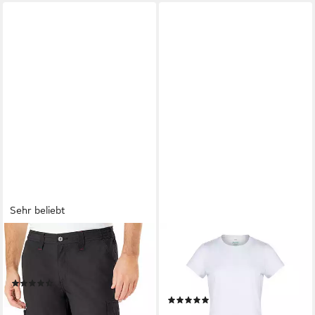
Sehr beliebt
NORDCAP
SLEEPCOOL
Caprihose pflegeleicht und
T-Shirt Funktionshirt Damen,
atmungsaktiv
mit Kühleffekt, atmungsaktiv,
(40)
reduziert Schwitzen (3-tlg)
59,99 €
UVP
69,99 €
(1)
89,95 €
-14%