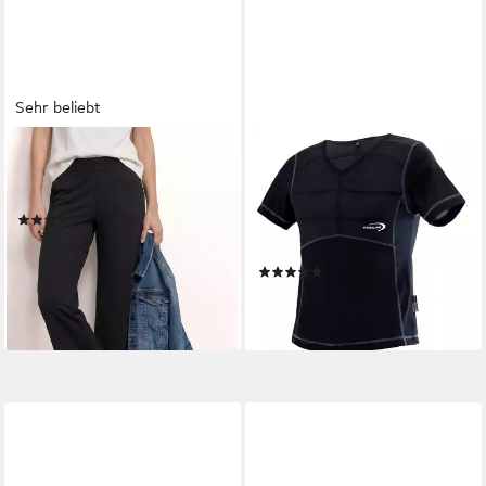
Sehr beliebt
STREET ONE
E.COOLINE
Stoffhose Style Emee im
Funktionsshirt Powercool SX3
Loose Fit
kühlendes T-Shirt - Kühlung
(20)
durch Aktivierung mit Wasser
ab 29,99 €
UVP
39,99 €
Kühlshirt
-25%
(2)
lieferbar - in 1-2 Werktagen bei dir
ab 214,90 €
lieferbar - in 3-4 Werktagen bei dir
+2