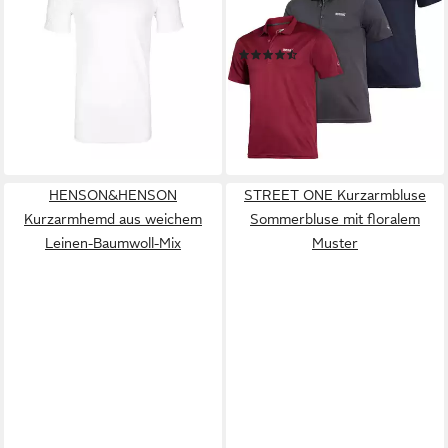
Shirt Herren mit Kühleffekt
klassischer Look im
34,95 €
funktionellen Gewebe
(0,70 €/ 1 Stk)
(84)
lieferbar - in 2-3 Werktagen bei dir
74,99 €
UVP
120,00 €
-38%
lieferbar - in 2-3 Werktagen bei dir
HENSON&HENSON
STREET ONE Kurzarmbluse
Kurzarmhemd aus weichem
Sommerbluse mit floralem
Leinen-Baumwoll-Mix
Muster