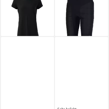
Funktionsshirt Damenshirt mit
Radlerhose Powercool SX3
Outlast-Technologie -
Kühlhose - Kühlung durch
Kühlend, atmungsaktiv
Aktivierung mit Wasser
29,95 €
ab 274,90 €
lieferbar - in 2-3 Werktagen bei dir
lieferbar - in 3-4 Werktagen bei dir
Sehr beliebt