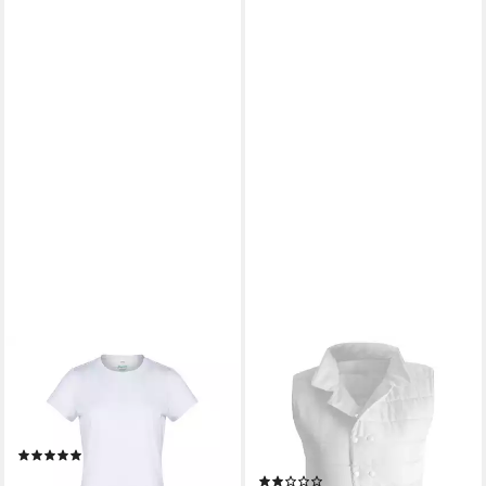
SLEEPCOOL
E.COOLINE
T-Shirt Funktionshirt Damen,
Funktionsweste PowerVital
mit Kühleffekt, atmungsaktiv,
Kühlweste - Kühlung durch
reduziert Schwitzen (1-tlg)
Aktivierung mit Wasser
(1)
stundenlange Kühlung nach
ab 34,95 €
(1)