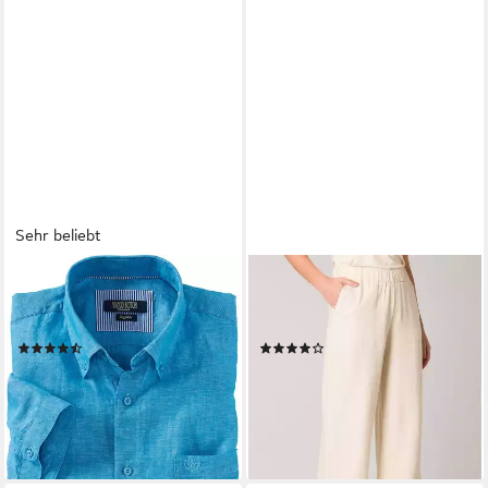
Sehr beliebt
FRANCO BETTONI
BASE LEVEL
Leinenhemd herrlich leicht
Leinenhose Yul Sommerhose
und angenehm kühl
mit elastischem Bund
(158)
(52)
49,99 €
ab 50,99 €
UVP
59,95 €
UVP
59,95 €
-17%
-15%
lieferbar - in 2-3 Werktagen bei dir
lieferbar - in 1-2 Werktagen bei dir
+1