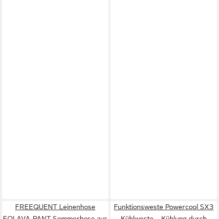
FREEQUENT Leinenhose
Funktionsweste Powercool SX3
FQLAVA-PANT Sommerhose aus
Kühlweste – Kühlung durch