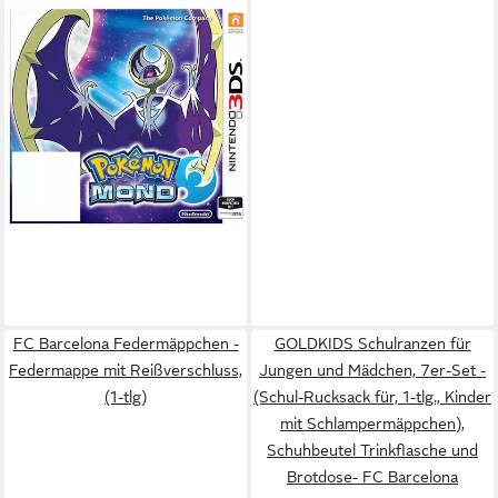
NINTENDO 3DS
Pokémon
Mond
62,61 €
UVP
69,99 €
-11%
FC Barcelona Federmäppchen -
GOLDKIDS Schulranzen für
Federmappe mit Reißverschluss,
Jungen und Mädchen, 7er-Set -
(1-tlg)
(Schul-Rucksack für, 1-tlg., Kinder
mit Schlampermäppchen),
Schuhbeutel Trinkflasche und
Brotdose- FC Barcelona