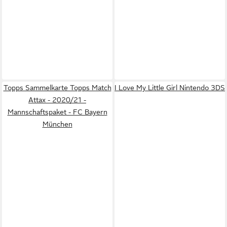
Topps Sammelkarte Topps Match
I Love My Little Girl Nintendo 3DS
Attax - 2020/21 -
Mannschaftspaket - FC Bayern
München