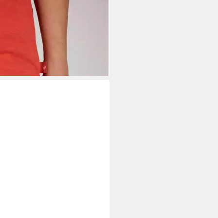
BLINGSSTÜCK
T-Shirt CiaEp mit
-Print
7,75 €
UVP
49,95 €
%
+2