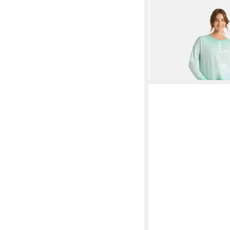
LIEBLINGSSTÜCK
Swe
mit 80% Baumwolle
99,95 €