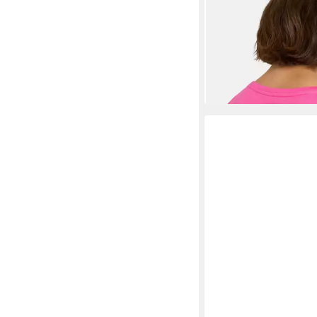
LIEBLINGSSTÜCK
T-S
Ärmel mit Umschlag, 
ab 28,31 €
UVP
49,95 €
-43%