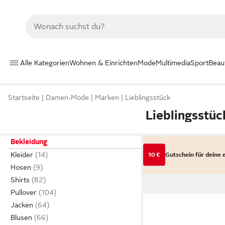
Alle Kategorien
Wohnen & Einrichten
Mode
Multimedia
Sport
Beau
Startseite
Damen-Mode
Marken
Lieblingsstück
Lieblingsstü
Bekleidung
Kleider
10 €
Gutschein für deine 
Hosen
Shirts
Pullover
Jacken
Blusen