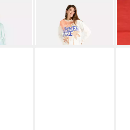
atshirt SkipL
LIEBLINGSSTÜCK
Longsweatshirt
LIE
BreezeL mit 80% Baumwolle
Logo
89,95 €
ab 2
-44