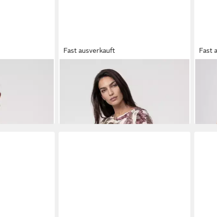
Fast ausverkauft
Fast 
 Blume allover
MONARI
Langarmshirt Shirt Blume
MON
ab 3
nmuster
allover Regular fit mit Blumenmuster
ab 65,99 €
-21%