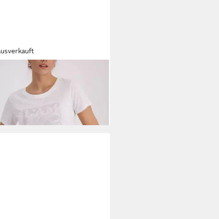
ausverkauft
ARI
T-Shirt 410614 Strassteine
9,49 €
UVP
49,99 €