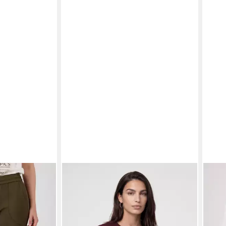
 mit
MONARI
T-Shirt Shirt Voilá Regular
MON
fit mit Rundhalsausschnitt
Buch
ab 65,99 €
ab 4
€
-18%