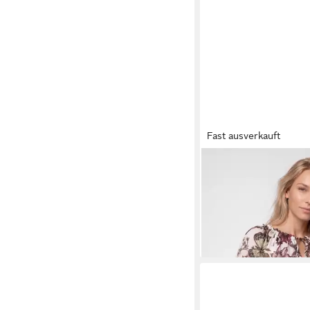
Fast ausverkauft
MONARI
Langarmblus
allover Regular fit mi
ab 113,99 €