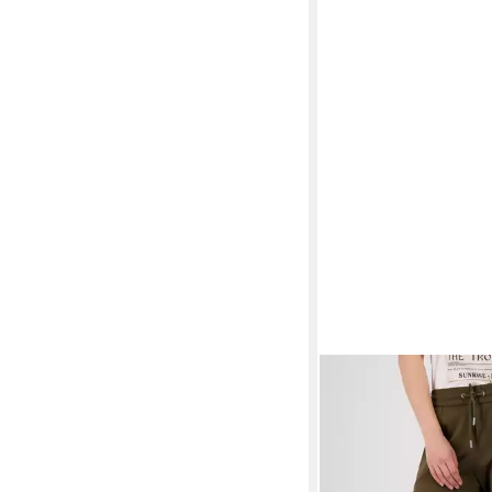
MONARI
Jogger Pants
Reißverschlusstasche
ab 62,99 €
UVP
79,99 
-21%