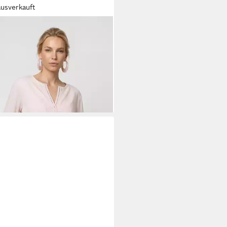
ausverkauft
ARI
Schlupfbluse Schluse Basic
uck Regular fit mit V-Ausschnitt
9 €