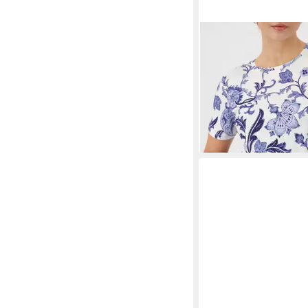
MONARI
Rundhalsshir
Blumendruck
ab 56,99 €
UVP
69,99 
-19%