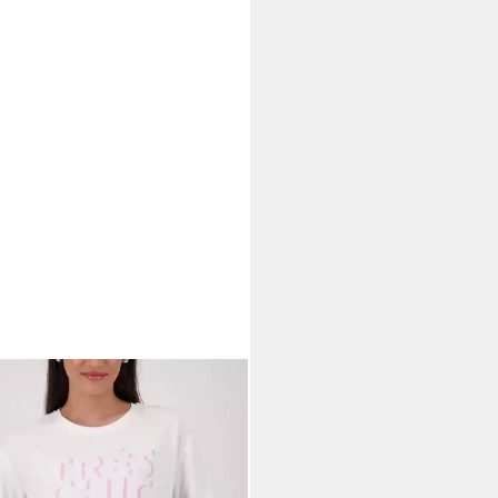
ARI
Rundhalsshirt mit
stabenprint
0,99 €
UVP
49,99 €