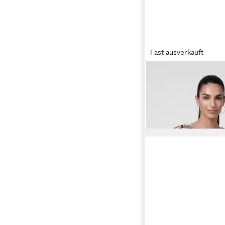
Fast ausverkauft
MONARI
T-Shirt Shirt
Regular fit mit Blume
ab 76,99 €