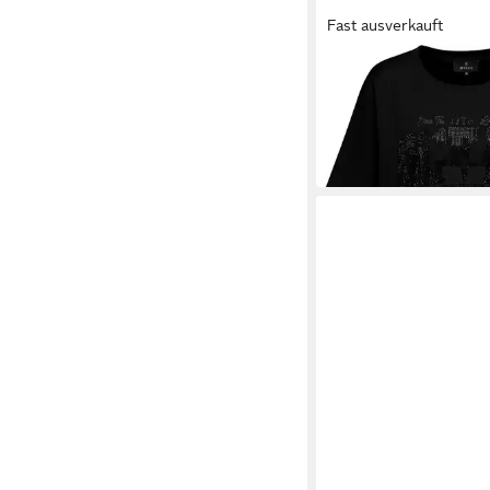
Fast ausverkauft
MONARI
T-Shirt 410
Schmuckschrift
ab 89,00 €