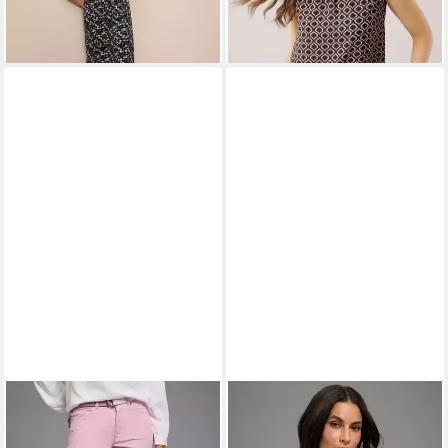
LAURA SCOTT
Caprihose
LAURA SCOTT
Shirtbluse im
Webhose für Casualmode und
Materialmix mit Satin,