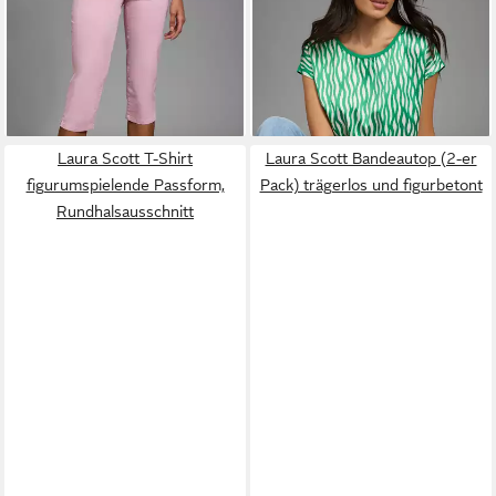
ab 28,97 €
ab 16,90 €
Streetwear, femininer Stil
UVP
49,99 €
verschiedene Muster für
UVP
39,99 €
-42%
jeden Geschmack, femininer
-58%
Stil, Rundhalsausschnitt,
+2
lockere Passform
Laura Scott T-Shirt
Laura Scott Bandeautop (2-er
figurumspielende Passform,
Pack) trägerlos und figurbetont
Rundhalsausschnitt