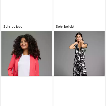
Sehr beliebt
Sehr beliebt
LAURA SCOTT
Longblazer
LAURA SCOTT
Jumpsuit mit
mit gerafften Ärmeln
V-Ausschnitt
ab 34,61 €
54,99 €
UVP
79,99 €
-57%
+3