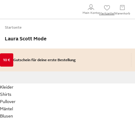
Mein Konto
Merkzettel
Warenkorb
Startseite
Laura Scott Mode
10 €
Gutschein für deine erste Bestellung
Kleider
Shirts
Pullover
Mäntel
Blusen