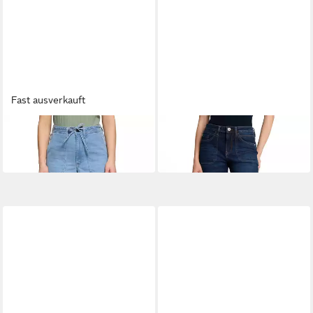
Fast ausverkauft
BETTY&CO
TOM TAILOR
Chinos
Chinos
99,99 €
69,99 €