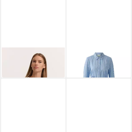
BUGATTI
OUI
Hemdbluse Modern Fit
Blusenkleid
159,95 €
bedruckt aus Viskose
99,99 €