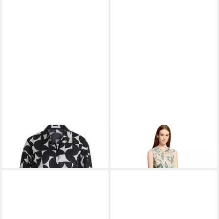
BETTY&CO
BETTY&CO
Langarmbluse
Overall Damen ohne Arm (1-
79,99 €
tlg)
129,99 €