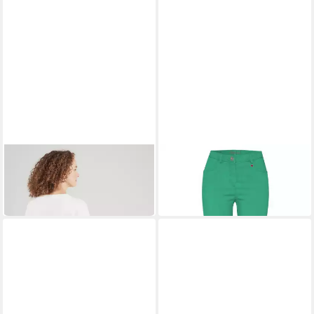
MONARI
TONI
Sweatshirt (1-tlg)
5-Pocket-Hose
99,95 €
Plain/ohne Details
89,99 €