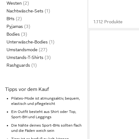
Westen
Nachtwäsche-Sets
BHs
1.112 Produkte
Pyjamas
Bodies
Unterwäsche-Bodies
Umstandsmode
Umstands-T-Shirts
Rashguards
Tipps vor dem Kauf
Pilates-Mode ist atmungsaktiv, bequem,
elastisch und pflegeleicht
Ein Outfit besteht aus Shirt oder Top,
Sport-BH und Leggings
Die Nähte deines Sport-BHs sollten flach
und die Fäden weich sein
Tipp: Ist es barfuß zu kalt, können