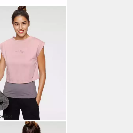
beliebt
AN SPORTSWEAR
Yoga &