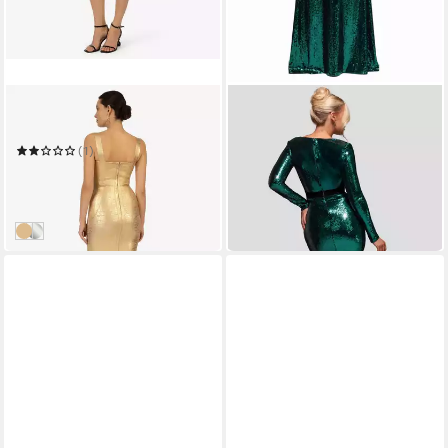
KRAIMOD
GODDIVA
Etuikleid
Maxikleid Liquid Sequin
Corsage Maxi
(1)
199,75 €
UVP
235,00 €
183,92 €
UVP
229,90 €
-15%
-20%
in 4-5 Werktagen bei dir
in 5-6 Werktagen bei dir
gold
silber