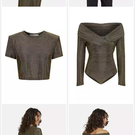
NICOWA
NICOWA
Rundhalsshirt CRIWIO
Langarmshirt AWILONO
75,90 €
94,90 €
UVP
109,90 €
UVP
134,90 €
-31%
-30%