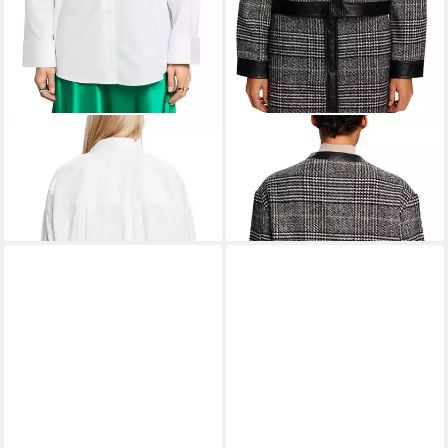
ESPRIT COLLECTION
EDC BY ESPRIT
Langarmbluse
Outdoorjacke
49,99 €
ab 99,40 €
UVP
79,99 €
129,99 €
-38%
-24%