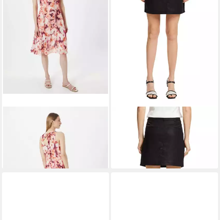
ESPRIT
Midikleid (1-tlg) Cut-
ESPRIT
Midirock
66,99 €
Outs
79,99 €
59,99 €
UVP
119,99 €
-16%
-50%