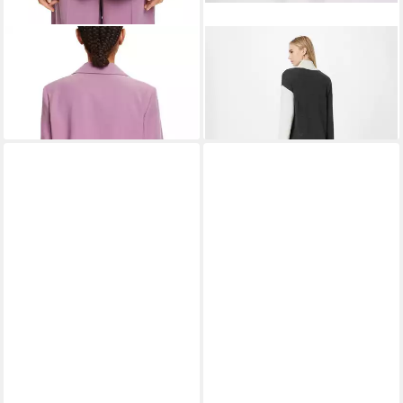
ESPRIT
Jackenblazer
ESPRIT
Strickkleid (1-tlg)
59,99 €
UVP
99,99 €
Plain/ohne Details
59,99 €
-40%
UVP
99,99 €
-40%