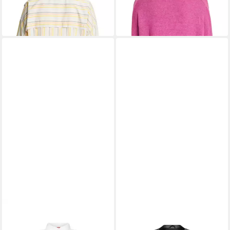
54,99 €
-38%
UVP
89,99 €
-39%