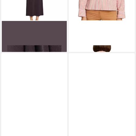
ESPRIT
Jerseykleid Kleid
ESPRIT
Langarmbluse Bluse
49,99 €
49,99 €
UVP
99,99 €
UVP
79,99 €
-50%
-38%