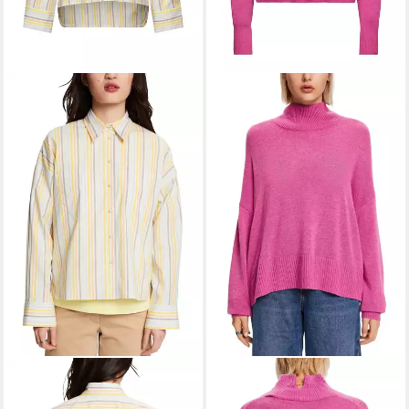
ESPRIT
Langarmbluse
ESPRIT COLLECTION
49,99 €
UVP
79,99 €
Longpullover