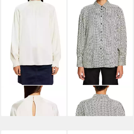
ESPRIT
Langarmbluse
ESPRIT
Langarmbluse
49,99 €
49,99 €
UVP
79,99 €
UVP
79,99 €
-38%
-38%