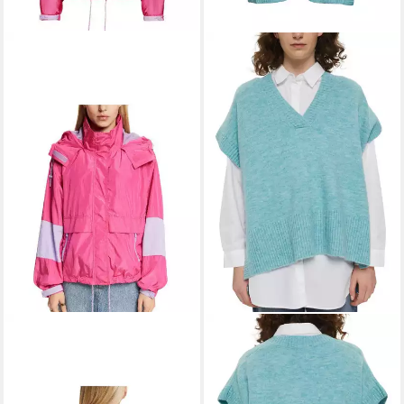
ESPRIT
Anorak Jacke
EDC BY ESPRIT
69,99 €
UVP
119,99 €
Strickpullover
55,90 €
-42%