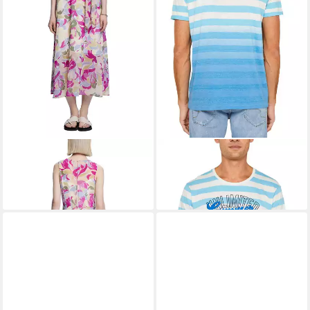
ESPRIT
Maxikleid
ESPRIT
T-Shirt
59,99 €
29,99 €
UVP
119,99 €
-50%