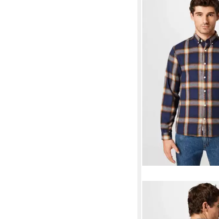
REVOLUTION
Langar
89,95 €