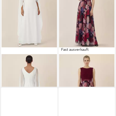
Fast ausverkauft
APART
Brautkleid mit
APART
Abendkleid mit
fließender Eleganz
Spitzenoberteil & Blumenrock
229,99 €
195,99 €
UVP
269,90 €
UVP
229,90 €
-15%
-15%