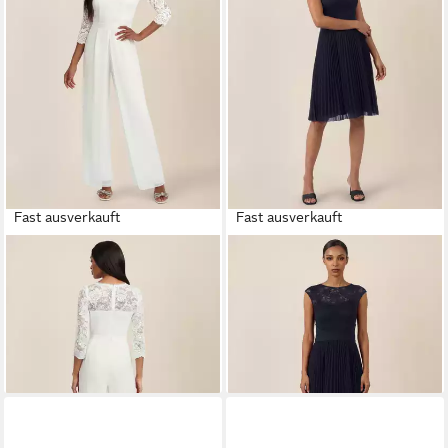
Fast ausverkauft
Fast ausverkauft
APART
Jumpsuit aus Spitze
APART
Cocktailkleid mit
und Chiffon mit weitem Bein
Plisseerock
199,90 €
132,93 €
UVP
189,90 €
-30%