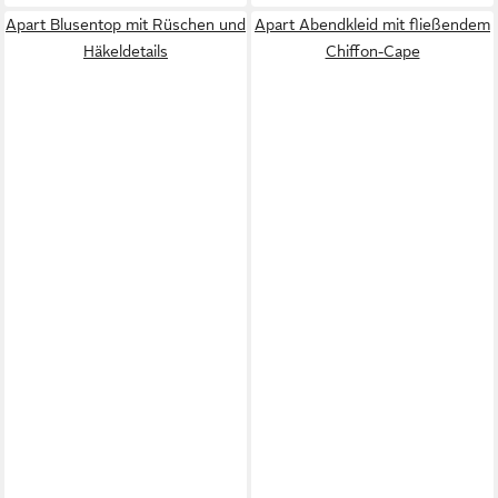
Apart Blusentop mit Rüschen und
Apart Abendkleid mit fließendem
Häkeldetails
Chiffon-Cape