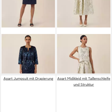
APART
Jackenblazer mit
APART
Brautkleid mit
Glanzmuster
schimmerndem
144,99 €
229,99 €
UVP
169,90 €
Strukturmuster
UVP
269,90 €
-15%
-15%
Apart Jumpsuit mit Drapierung
Apart Midikleid mit Taillenschleife
und Struktur