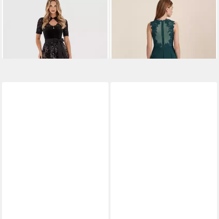
APART
Dirndl aus Samt und
APART
Cocktailkleid mit
Satin mit Tüllschürze
floraler Spitze und Chiffon
269,90 €
169,90 €