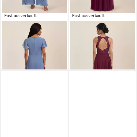
Fast ausverkauft
Fast ausverkauft
APART
Jumpsuit mit
APART
Abendkleid mit
fließendem Beinverlauf
floraler Spitze und Chiffon
195,99 €
199,90 €
UVP
229,90 €
-15%