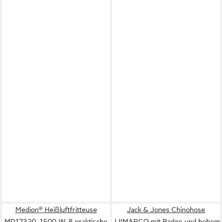
Medion® Heißluftfritteuse
Jack & Jones Chinohose
MD17320, 1500 W, 8 praktische
JJIMARCO mit Badge und hohem