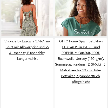
am Rücken aus leichter
Shirt Smile aus reiner
49,99 €
9,99 €
Webware mit Blümchendruck
79,99 €
Baumwolle - perfekt für den
19,99 €
Elegantes Sommerkleid,
-38%
Sommer
-50%
Spaghettikleid, Viskosekleid,
festlich
Vivance by Lascana 3/4-Arm-
OTTO home Spannbettlaken
Shirt mit Alloverprint und V-
PHYSALIS in BASIC und
Ausschnitt, Blusenshirt,
PREMIUM Qualität, 100%
Langarmshirt
Baumwolle, Jersey (110 g/m),
Gummizug: rundum, (2 Stück), für
Matratzen bis 18 cm Höhe,
Bettlaken, Spannbetttuch,
pflegeleicht