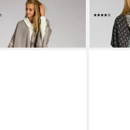
CASPAR
 Caspar PON010 Damen Poncho
Poncho Caspar PO
(11)
(1)
24,95 €
 - in 2-3 Werktagen bei dir
lieferbar - in 2-3 Werk