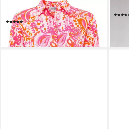
ZWILLINGSHERZ
CASPAR
Shirtbluse "Happy Paisley" Viskose Set mit pinkem
Poncho
Paisley Muster, lange Hose und Bluse
24,95 €
(3)
lieferbar
52,49 €
UVP
74,99 €
-30%
lieferbar - in 2-3 Werktagen bei dir