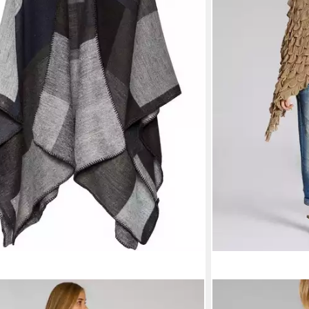
CASPAR
 Caspar PON006 Damen Poncho
Poncho Caspar PO