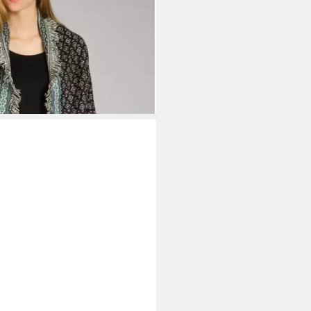
N031 Damen Poncho
tagen bei dir