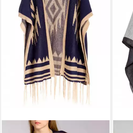
CASPAR
CASPAR
Poncho Caspar PON024 Damen Fransen Poncho
Poncho