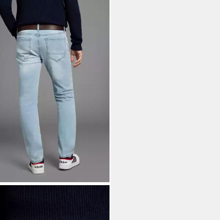
NO BANANI
Straight-Jeans
h gerade geschnittenes Bein,