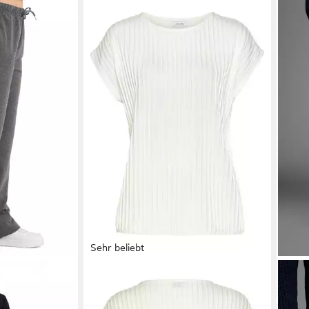
Sehr beliebt
hose
LASCANA
Kurzarmshirt mit
BRU
weite Yogahose
Biesenstruktur, bügelfreies T-Shirt
Hutc