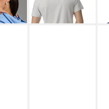
(10,66 €/ 1 Stk)
Ausschnitt, Kurzarm
-64
-20%