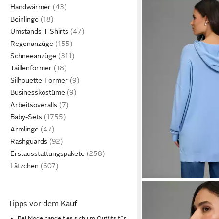
Handwärmer
Beinlinge
Umstands-T-Shirts
Regenanzüge
Schneeanzüge
Taillenformer
Silhouette-Former
Businesskostüme
Arbeitsoveralls
Baby-Sets
Armlinge
Rashguards
Erstausstattungspakete
Lätzchen
FLASHLIGHTS
Strickp
Tipps vor dem Kauf
für den Übergang mit
ab 23,78 €
oversize Schnitt, aus l
UVP
39,99 
Bei Mode handelt es sich um Outfits für