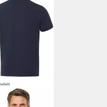
beliebt
EMSEE
Poloshirt aus reinem
woll-Piqué
9 €
UVP
49,95 €