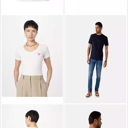
GUESS
GUESS
T-Shirt (1-tlg) Plain/ohne
T-Shirt T-Shirt AIDY CN SS
Details
Kurzarmshirt (1-tlg., 1)
ab 14,90 €
14,90 €
29,90 €
29,90 €