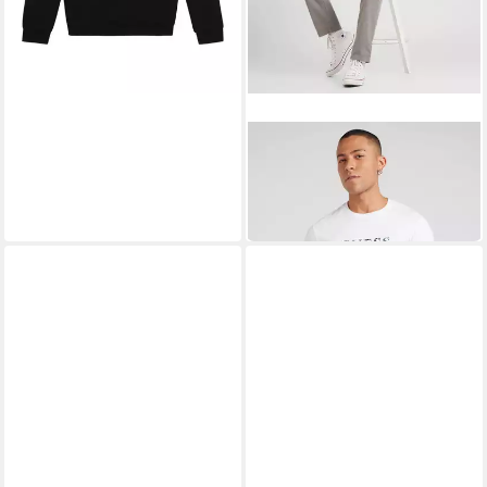
GUESS
T-Shirt (1-tlg)
23,90 €
34,90 €
-32%