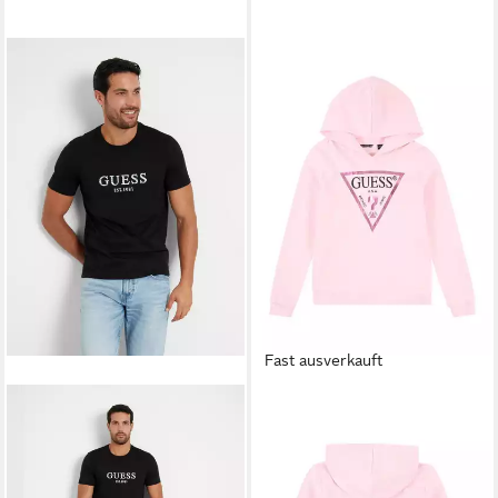
Fast ausverkauft
GUESS
Sweatshirt (1-tlg)
Plain/ohne Details
34,90 €
39,90 €