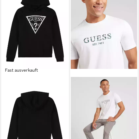
Fast ausverkauft
GUESS
Sweatshirt (1-tlg)
Plain/ohne Details
34,90 €
39,90 €
-13%