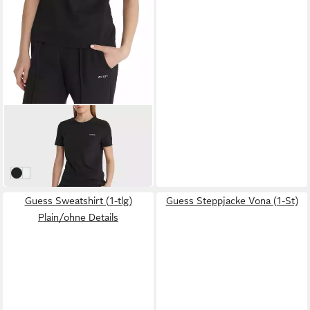
GUESS
Kurzarmshirt TRACEY CN SS
- T-Shirt Damen -
35,00 €
Baumwollshirt - Stretch Shirt
JBLK Jet Black A996
mit Logo
A138 ILLUMINATED WHI
Guess Sweatshirt (1-tlg)
Guess Steppjacke Vona (1-St)
Plain/ohne Details