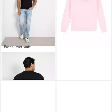
-13%
Fast ausverkauft
GUESS
T-Shirt (1-tlg)
13,90 €
34,90 €
-60%