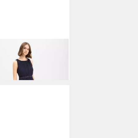
IE LUND
Abendkleid
99 €