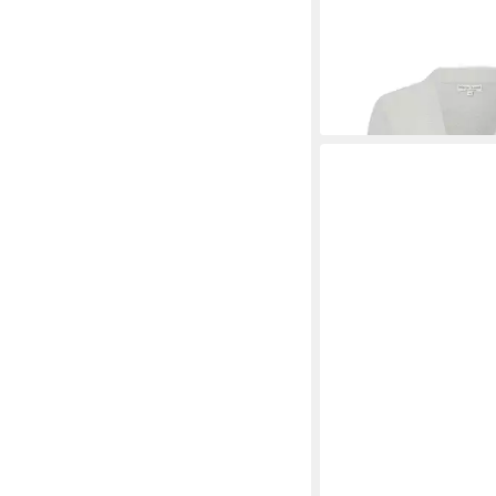
MARIE LUND
Strickja
62,09 €
UVP
68,99 €
-10%