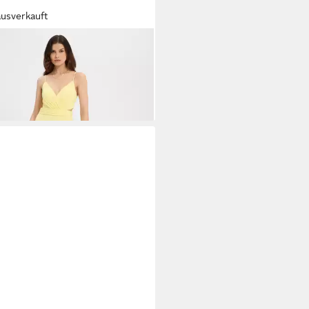
ausverkauft
IE LUND
Sommerkleid
99 €