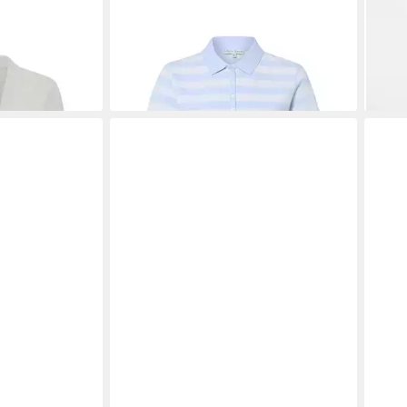
cke
MARIE LUND
Poloshirt
MAR
27,19 €
151,
UVP
33,99 €
-20%
-20