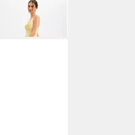
IE LUND
Abendkleid
99 €
UVP
189,99 €
%