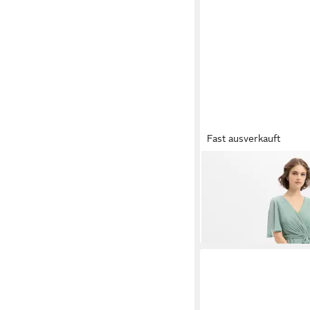
Fast ausverkauft
MARIE LUND
Abendkl
119,99 €
UVP
149,99 €
-20%