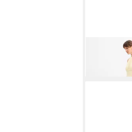
MARIE LUND
Abendkl
101,99 €
UVP
119,99 €
-15%