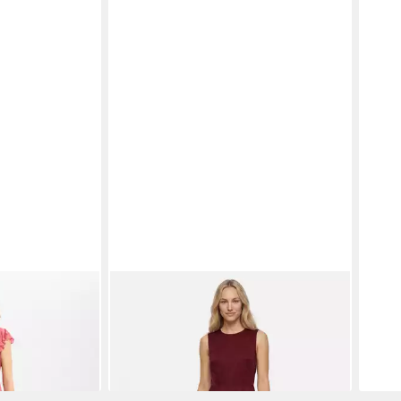
eid
MARIE LUND
Abendkleid
MAR
109,99 €
14,9