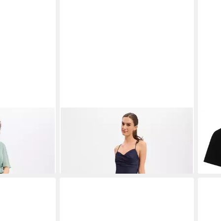
eid
MARIE LUND
Abendkleid
MAR
179,99 €
17,9