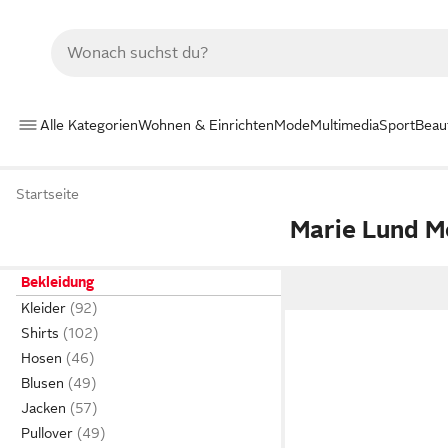
Alle Kategorien
Wohnen & Einrichten
Mode
Multimedia
Sport
Beau
Startseite
Marie Lund 
Bekleidung
Kleider
Shirts
Hosen
Blusen
Jacken
Pullover