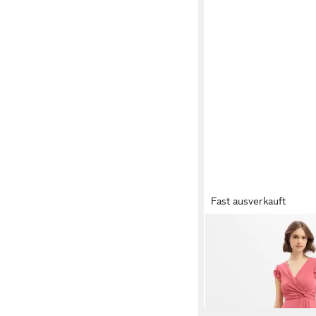
Fast ausverkauft
MARIE LUND
Abendkl
135,99 €
UVP
169,99 €
-20%