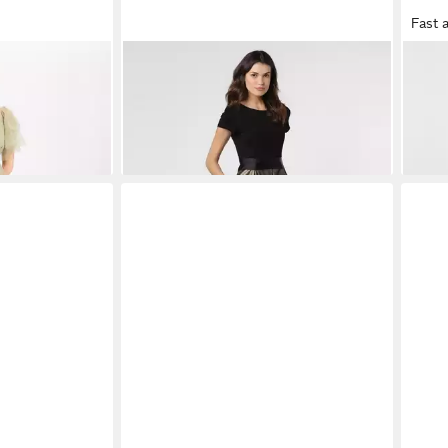
Fast 
eid
MARIE LUND
Cocktailkleid
MAR
139,99 €
179,