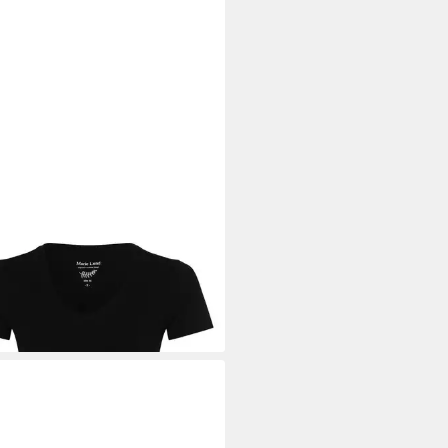
IE LUND
T-Shirt
9 €
+4