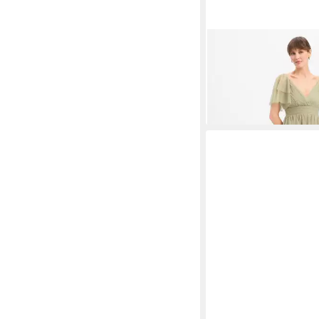
MARIE LUND
Abendkl
87,99 €
UVP
109,99 €
-20%