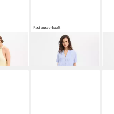
Fast ausverkauft
eid
MARIE LUND
Sommerkleid
MAR
63,99 €
139,
UVP
79,99 €
-20%