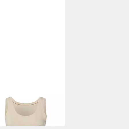
IE LUND
Print-Shirt Ohne
9 €
+4