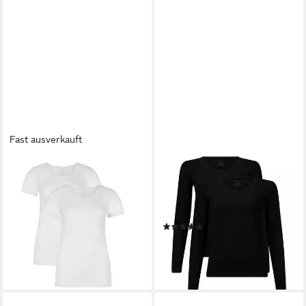
Fast ausverkauft
BAMBOO BASICS
BAMBOO BASICS
Unterhemd Damen T-Shirt
Unterhemd Damen
2er Pack Viskose KATE
Longsleeve 2er Pack Viskose
(Packung, 2er Pack)
LARA (Packung, 2er Pack)
(1)
44,45 €
44,95 €
lieferbar - in 2-3 Werktagen bei dir
lieferbar - in 2-3 Werktagen bei dir