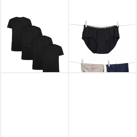
BAMBOO BASICS
VERTBAUDET
T-Shirt Herren T-Shirt 4er
Umstandsslip Umstands-Slips
Pack Viskose RUBEN
aus Bambusviskose 3er-Pack
32,99 €
(Packung, 4er Pack)
lieferbar - in 3-4 Werktagen bei dir
73,95 €
lieferbar - in 2-3 Werktagen bei dir