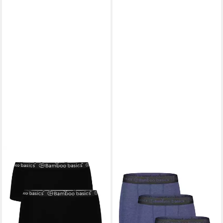
BAMBOO BASICS
BAMBOO BASICS
Panty Damen Panty 2er Pack
Retro Boxer 3er Pack Liam
Viskose IRIS (Packung, 2er
(Spar-Set, 3-St) Retro Short /
Pack)
Pant - ohne Eingriff
29,95 €
39,95 €
lieferbar - in 2-3 Werktagen bei dir
lieferbar - in 2-3 Werktagen bei dir