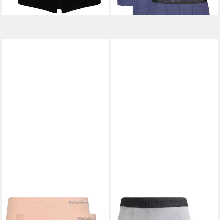
BAMBOO BASICS
BAMBOO GREEN THREAT
Slip Damen Slip 3er Pack
Boxershorts Herren 2ER-