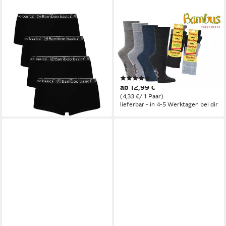
BAMBOO BASICS
SOCKS 4 FUN
Panty Damen Panty 4er Pack
Socken Bambus Viskose
Viskose IRIS (Packung, 4er
Socken (3 Paar) extra-
Pack)
breiterPiqué-Komfortbund
44,45 €
Spitze und Ferse verstärkt
lieferbar - in 2-3 Werktagen bei dir
(1)
ab 12,99 €
(4,33 €/ 1 Paar)
lieferbar - in 4-5 Werktagen bei dir