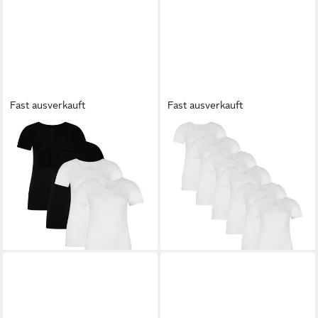
Fast ausverkauft
Fast ausverkauft
BAMBOO BASICS
BAMBOO BASICS
Unterhemd Damen T-Shirt
Unterhemd Damen T-Shirt
4er Pack Viskose KATE
6er Pack Viskose KATE
(Packung, 4er Pack)
(Packung, 6er Pack)
72,45 €
102,95 €
lieferbar - in 2-3 Werktagen bei dir
lieferbar - in 2-3 Werktagen bei dir