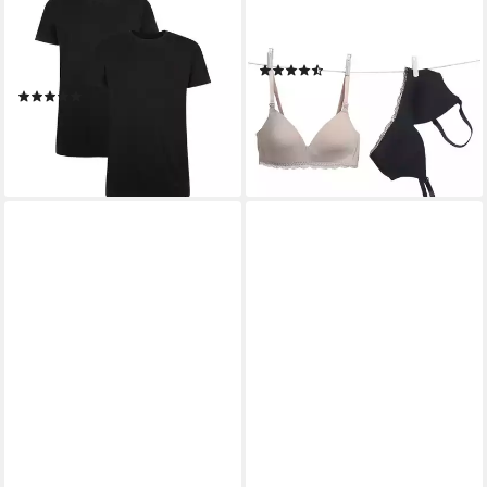
BAMBOO BASICS
VERTBAUDET
T-Shirt Herren T-Shirt 2er
Still-BH bügellose Still-BHs
Pack Viskose RUBEN
aus Bambusviskose 2er-Pack
(2)
(Packung, 2er Pack)
40,99 €
(2)
lieferbar - in 3-4 Werktagen bei dir
44,95 €
lieferbar - in 2-3 Werktagen bei dir