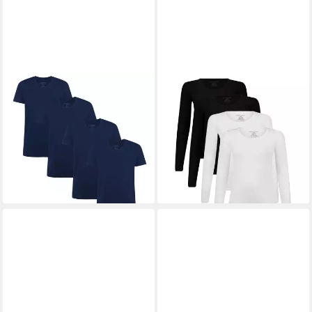
BAMBOO BASICS
BAMBOO BASICS
T-Shirt Herren T-Shirt 4er
Unterhemd Damen
Pack Viskose VELO (Packung,
Longsleeve 4er Pack Viskose
4er Pack)
LARA (Packung, 4er Pack)
73,95 €
73,95 €
lieferbar - in 2-3 Werktagen bei dir
lieferbar - in 2-3 Werktagen bei dir