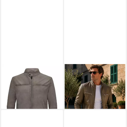
MILESTONE
Lederjacke
MILESTONE
Lederjacke
MSGabrio Leichte
MSEthan hochwertige
279,99 €
ab 289,99 €
Velourslederjacke im Bikerstil
UVP
349,99 €
Lammleder 2-tone-Qualität
UVP
329,99 €
-20%
-12%