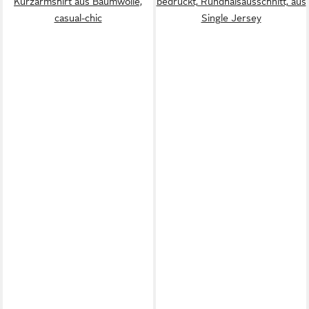
Kurzarmshirt aus Baumwolle,
bedruckt, Rundhalsausschnitt, aus
casual-chic
Single Jersey