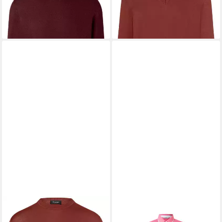
ab 102,95 €
119,95 €
149,95 €
leider ausverkauft
-31%
lieferbar - in 2-3 Werktagen bei dir
MAERZ MUENCHEN
MAERZ MUENCHEN
Strickpullover
Poloshirt Maerz Muenchen