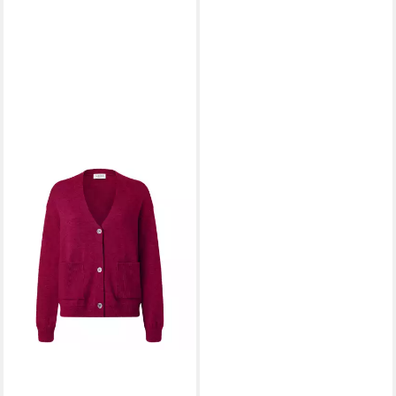
MAERZ MUENCHEN
Strickjacke Maerz Muenchen
273700 Strickjacke Damen
Bekleidung
189,00 €
lieferbar - in 2-3 Werktagen bei dir