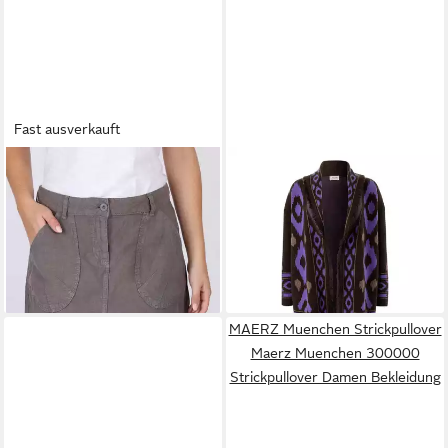
Fast ausverkauft
DEERBERG
MAERZ MUENCHEN
Sommerrock Dorinjar linen
Cardigan Maerz Muenchen
69,97 €
99,95 €
255501 Cardigan Damen
-30%
Bekleidung
lieferbar - in 6-7 Werktagen bei dir
349,00 €
lieferbar - in 2-3 Werktagen bei dir
MAERZ Muenchen Strickpullover
Maerz Muenchen 300000
Strickpullover Damen Bekleidung