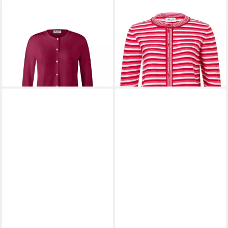
MAERZ MUENCHEN
MAERZ MUENCHEN
Cardigan
Strickjacke
ab 105,15 €
139,95 €
UVP
149,95 €
leider ausverkauft
-30%
lieferbar - in 5-6 Werktagen bei dir
+2