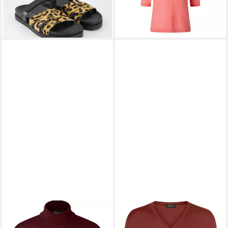
139,95 €
-23%
lieferbar - in 2-3 Werktagen bei dir
lieferbar - in 3-4 Werktagen bei dir
MAERZ MUENCHEN
MAERZ MUENCHEN
Rollkragenpullover
V-Ausschnitt-Pullover