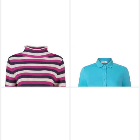
MAERZ MUENCHEN
MAERZ MUENCHEN
Strickpullover
Poloshirt
139,95 €
49,95 €
UVP
69,95 €
leider ausverkauft
-29%
lieferbar - in 2-3 Werktagen bei dir