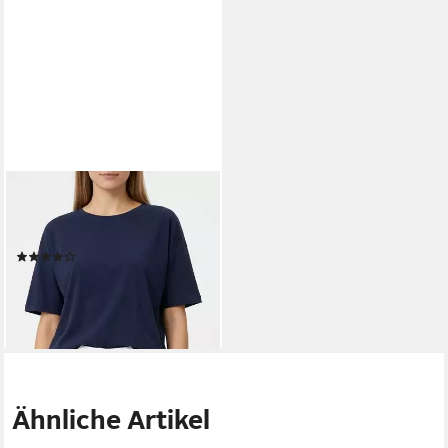
ZERRES
Stretch-Jeans
ZERRES_GRETA Jeans
(3)
85,95 €
lieferbar - in 2-3 Werktagen bei dir
Ähnliche Artikel