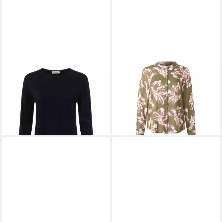
MAERZ MUENCHEN
MAERZ MUENCHEN
Strickpullover
Langarmbluse Maerz
94,95 €
UVP
129,95 €
Muenchen 193901
-27%
Langarmbluse Damen
lieferbar - in 2-3 Werktagen bei dir
Bekleidung
+2
149,95 €
lieferbar - in 2-3 Werktagen bei dir