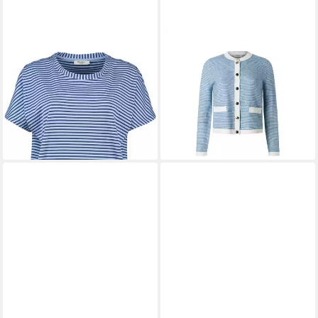
MAERZ MUENCHEN
MAERZ MUENCHEN
Poloshirt
Strickjacke Maerz Muenchen
69,95 €
UVP
99,95 €
276601 Strickjacke Damen
-30%
Bekleidung
lieferbar - in 2-3 Werktagen bei dir
229,00 €
lieferbar - in 2-3 Werktagen bei dir