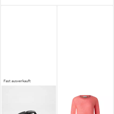
Fast ausverkauft
ZAHIRA
MAERZ MUENCHEN
13604 Pantolette
T-Shirt Maerz Muenchen
Obermaterial: Leder
376800 T-Shirt Damen
99,90 €
UVP
129,90 €
Bekleidung