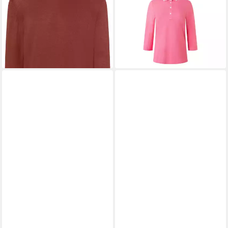
102,95 €
129,95 €
193000 Langarm-Poloshirt
-21%
Damen Bekleidung
lieferbar - in 2-3 Werktagen bei dir
89,95 €
lieferbar - in 2-3 Werktagen bei dir