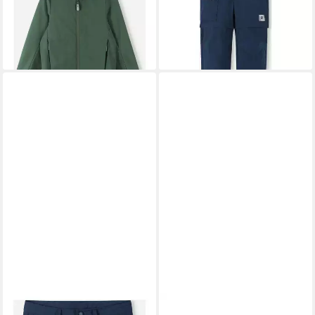
44,05 €
ab 42,05 €
UVP
79,95 €
UVP
69,95 €
-45%
-40%
REIMA
Shorts
REIMA
Softshelljacke Vantti