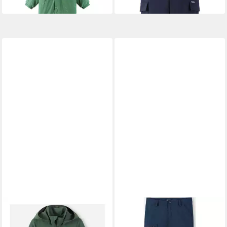
Daunenfüllung und
Ausrüstung BIONIC-
wasserdicht
FINISH®ECO
REIMA
Outdoorjacke Jacket,
REIMA
Outdoorhose Pants,
Turvaisa
Sillat