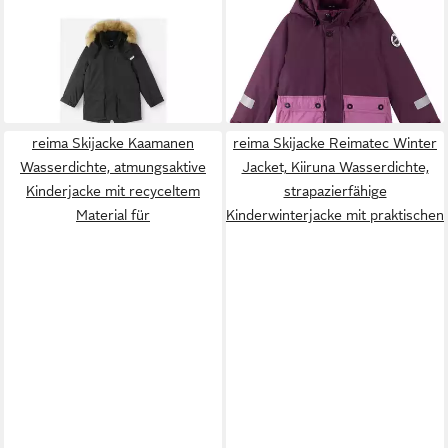
Winter Jacket, Ajaton
Winter Jacket, Luhanka
ab 117,55 €
77,85 €
Wasserdichte und warme
UVP
169,95 €
UVP
129,95 €
Winterjacke für Kinder mit
-31%
-40%
verstellbarer
reima Skijacke Kaamanen
reima Skijacke Reimatec Winter
Wasserdichte, atmungsaktive
Jacket, Kiiruna Wasserdichte,
Kinderjacke mit recyceltem
strapazierfähige
Material für
Kinderwinterjacke mit praktischen