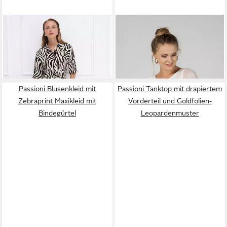
PASSIONI
Hemdblusenkleid
PASSIONI
Chiffontunika
mit Zebra-Print
Leichte Tunika mit Blätterprint
39,90 €
32,90 €
137,00 €
Chiffonbluse mit Top
70,00 €
-71%
-53%
Passioni Blusenkleid mit
Passioni Tanktop mit drapiertem
Zebraprint Maxikleid mit
Vorderteil und Goldfolien-
Bindegürtel
Leopardenmuster