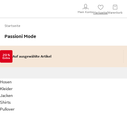
Mein Konto
Merkzettel
Warenkorb
Startseite
Passioni Mode
20 %
Auf ausgewählte Artikel
Extra
Hosen
Kleider
Jacken
Shirts
Pullover