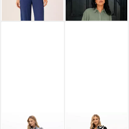
-58%
-60%
PASSIONI
Hemdblusenkleid
PASSIONI
Anzug zweiteilig im
mit Grafikmuster in Navy mit
Oversized Look Luftiges