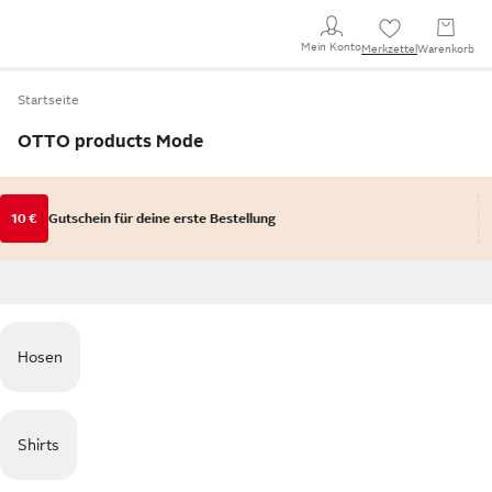
Mein Konto
Merkzettel
Warenkorb
Startseite
OTTO products Mode
10 €
Gutschein für deine erste Bestellung
Hosen
Shirts