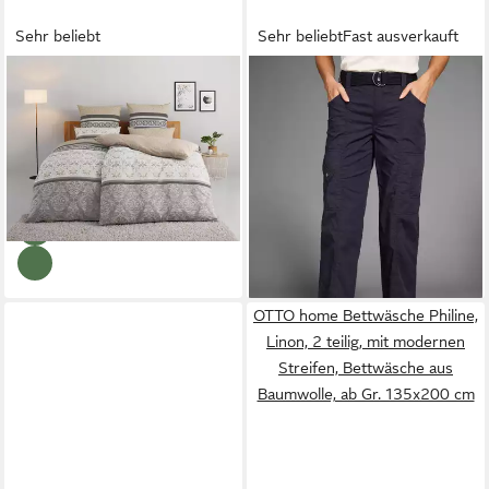
Sehr beliebt
Sehr beliebt
Fast ausverkauft
OTTO HOME
Bettwäsche
KANGAROOS
Caprihose (2-
Cremona, Polycotton recycelt,
tlg., mit abnehmbarem Gürtel)
ab 15,49 €
48,99 €
2 teilig, romantische
UVP
31,99 €
mit seitlich aufgesetzten
UVP
59,99 €
Bettwäsche in verschiedenen
-52%
Taschen
-18%
Qualitäten, ab Gr. 135x200
+4
cm
OTTO home Bettwäsche Philine,
Linon, 2 teilig, mit modernen
Streifen, Bettwäsche aus
Baumwolle, ab Gr. 135x200 cm