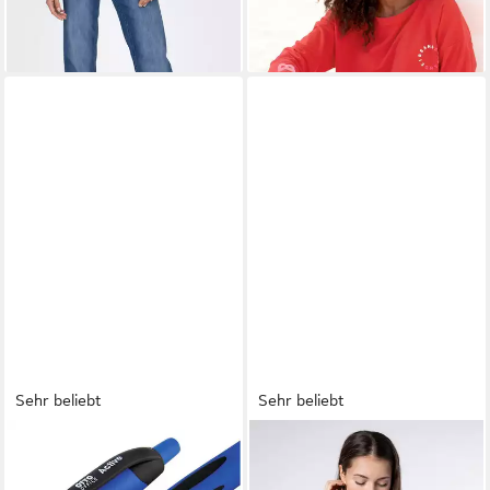
straight fit, Denim/Jeans,
Baumwollmischung,
Coinpocket, unifarben
Sehr beliebt
Sehr beliebt
OTTO OFFICE
SUBLEVEL
Langarmbluse
Kugelschreiber Active, mit
Damen Musselinbluse langarm