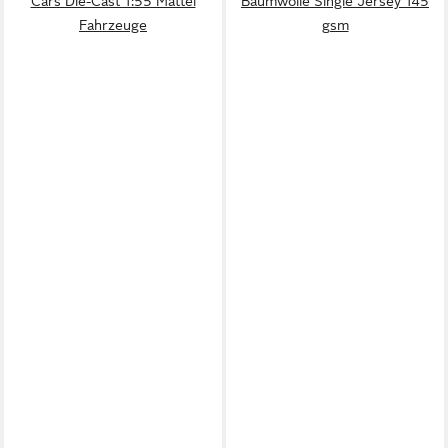
Cars Die-Cast 1:55 Mattel
Baumwolle Single Jersey 145
Fahrzeuge
gsm