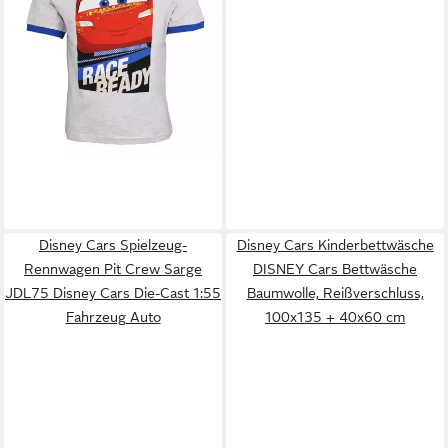
10,95 €
Queen Kinder Jungen T-Shirt
Gr. 98 bis 128
Disney Cars Spielzeug-
Disney Cars Kinderbettwäsche
Rennwagen Pit Crew Sarge
DISNEY Cars Bettwäsche
JDL75 Disney Cars Die-Cast 1:55
Baumwolle, Reißverschluss,
Fahrzeug Auto
100x135 + 40x60 cm