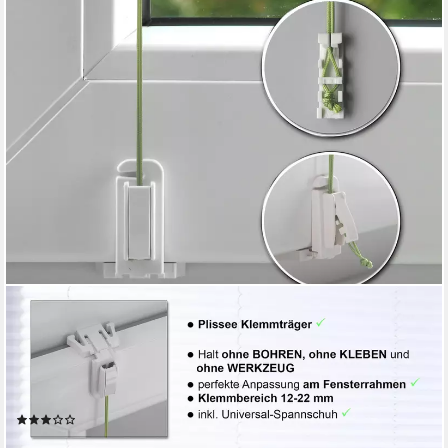
DEKOHAKEN24.DE
Klemmträger Fensterhaken für Plissees inkl.
Klemmschuh/Spannschuh, gespannt im Glasrahmen, Montage
ohne Bohren, ohne Kleben, ohne Werkzeug, Klemmbereich 12-
22 mm
(2)
7,49 €