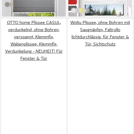
grau
natur
in 3-4 Werktagen bei dir
Weiß
Anthrazit
Gelb
Beige
Grau
OTTO home Plissee CASUL,
Woltu Plissee, ohne Bohren mit
verdunkelnd, ohne Bohren,
Saugnäpfen, Faltrollo
verspannt, Klemmfix,
lichtdurchlässig, für Fenster &
Wabenplissee, Klemmfix,
Tür, Sichtschutz
Verdunkelung - NEUHEIT! Für
Fenster & Tür