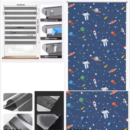
JALOUSIESCOUT
OTTO HOME
Doppelrollo 30 x 120 cm,
Rollo ASTRONAUT,
dunkelgrau [Stoffbreite 26,6
verdunkelnd, ohne Bohren,
cm], blickdicht, mit
freihängend, Klemmfix,
Bohren/ohne Bohren,
Fixmaß, Klemmfix, Astronaut,