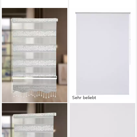
Sehr beliebt
PLISSEEONLINE
OTTO HOME
Doppelrollo Doppelrollo
Rollo THEMSE, abdunkelnd,
Duorollo Klemmfix ohne
ohne Bohren, freihängend,
Bohren 1533 mit Perlen,
Klemmfix, Bestseller, Rollo