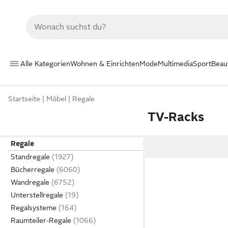
Alle Kategorien
Wohnen & Einrichten
Mode
Multimedia
Sport
Beau
Startseite
Möbel
Regale
TV-Racks
Regale
Standregale
Bücherregale
Wandregale
Unterstellregale
Regalsysteme
Raumteiler-Regale