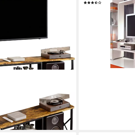
(28)
34,99 €
UVP
69,00 €
-49%
lieferbar in 4 Wochen
t offene Fächer für Lautsprecher,
ernseher bis zu 70 Zoll, Vintage
en bei dir