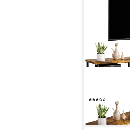
YORBAY
TV-Rack TV Schrank mi
160cm, TV Regal für F
Farbe
(2)
55,99 €
UVP
145,99 €
-62%
lieferbar - in 3-4 Werktag