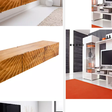
HÖLTKEMEYER
TV-Rack Happy
(9)
119,99 €
UVP
249,00 €
-52%
lieferbar in 4 Wochen
cm braun (Einzelartikel, 1 St),