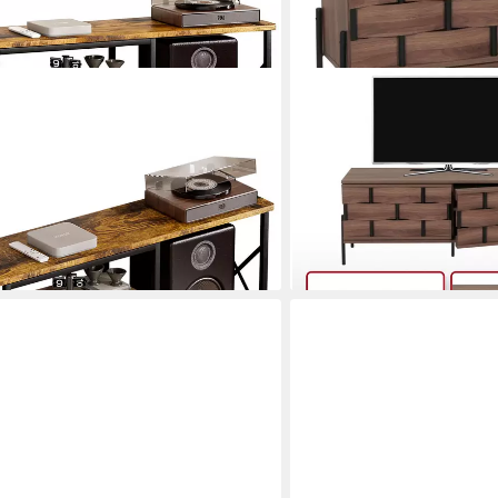
MCW
t offene Fächer für Lautsprecher,
TV-Rack MCW-M44-R, 3D-
143,99 €
ernseher bis zu 70 Zoll, Vintage
lieferbar - in 3-4 Werktagen be
en bei dir