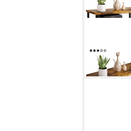
YORBAY
TV-Rack TV Schrank mi
160cm, TV Regal für F
Farbe
(2)
55,99 €
UVP
145,99 €
-62%
lieferbar - in 3-4 Werktag