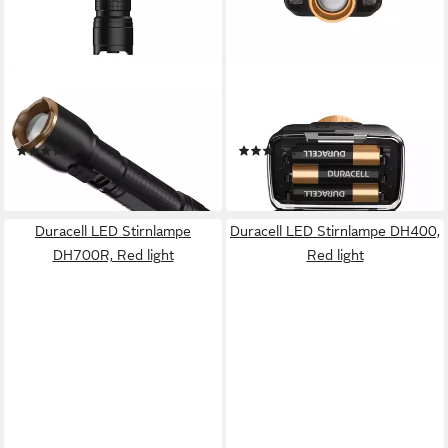
DURACELL
DURACELL
LED Taschenlampe DF750R,
LED Stirnlampe DH400, Red
aufladbar USB-C in & out
light
(1)
(1)
29,90 €
19,90 €
lieferbar - in 2-3 Werktagen bei dir
lieferbar - in 2-3 Werktagen bei dir
Duracell LED Stirnlampe
Duracell LED Stirnlampe DH400,
DH700R, Red light
Red light