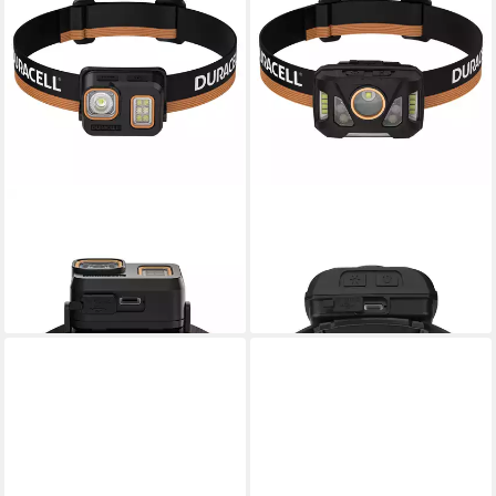
DURACELL
DURACELL
LED Stirnlampe DH500R, Red
LED Stirnlampe DH1000R,
light
Red light
29,90 €
44,90 €
lieferbar - in 2-3 Werktagen bei dir
lieferbar - in 2-3 Werktagen bei dir