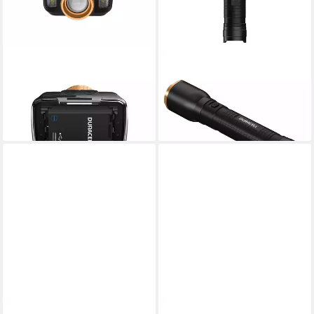
DURACELL
DURACELL
LED Stirnlampe DH850R, Red
LED Taschenlampe DF1500
34,90 €
light
lieferbar - in 2-3 Werktagen bei dir
34,90 €
lieferbar - in 2-3 Werktagen bei dir