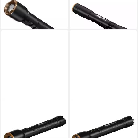
LED Taschenlampe DF3000R,
LED Taschenlampe DF150
15,90 €
aufladbar USB-C in & out
lieferbar - in 2-3 Werktagen bei dir
69,90 €
lieferbar - in 2-3 Werktagen bei dir