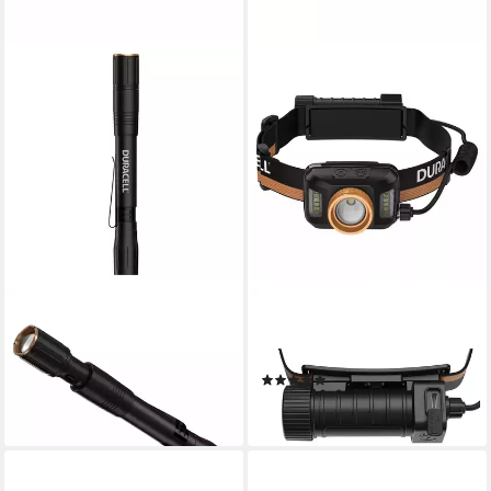
DURACELL
DURACELL
LED Taschenlampe DF400R,
LED Stirnlampe DH1500R,
aufladbar
Red light
(1)
27,90 €
49,90 €
lieferbar - in 2-3 Werktagen bei dir
lieferbar - in 2-3 Werktagen bei dir