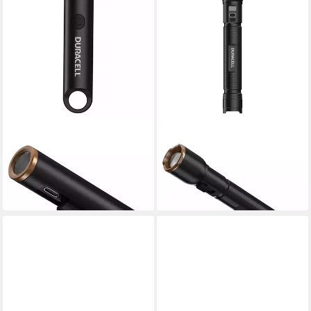
DURACELL
DURACELL
LED Taschenlampe DK100R
LED Taschenlampe DF4000R,
15,90 €
aufladbar USB-C in & out
lieferbar - in 2-3 Werktagen bei dir
59,90 €
lieferbar - in 2-3 Werktagen bei dir