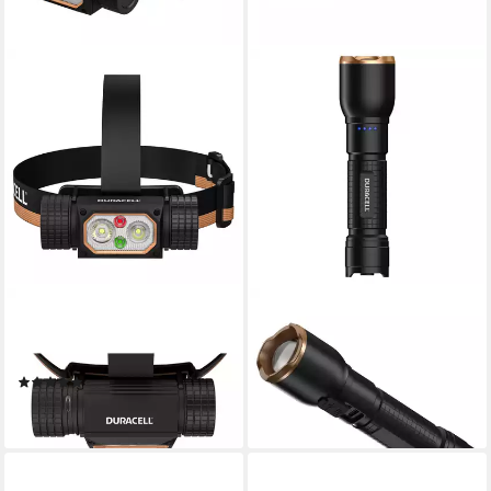
DURACELL
DURACELL
LED Stirnlampe DH2000R,
LED Taschenlampe DF1500R,
Red & Green light
aufladbar USB-C in & out
(1)
39,90 €
59,90 €
lieferbar - in 2-3 Werktagen bei dir
lieferbar - in 2-3 Werktagen bei dir