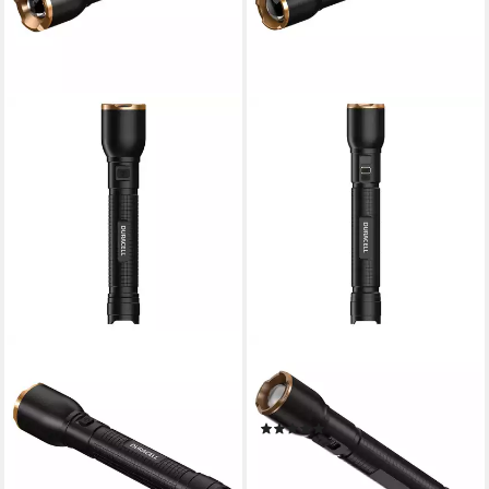
DURACELL
DURACELL
LED Taschenlampe DF750
LED Taschenlampe DF6000R,
25,90 €
aufladbar USB-C in & out
lieferbar - in 2-3 Werktagen bei dir
(1)
89,90 €
lieferbar - in 2-3 Werktagen bei dir