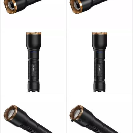
DURACELL
DURACELL
LED Taschenlampe DF2500R,
LED Taschenlampe DF1500R,
High/Mid/ Low Focus-
aufladbar USB-C in & out
(1)
Funktion aufladbar USB-C in
49,90 €
& out
lieferbar - in 2-3 Werktagen bei dir