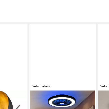
Sehr beliebt
Sehr 
OTTO HOME
JDO
ohne
LED Deckenleuchte Jorrick
LED 
stellbar,
Deckenventilator, CCT - über
Ø23