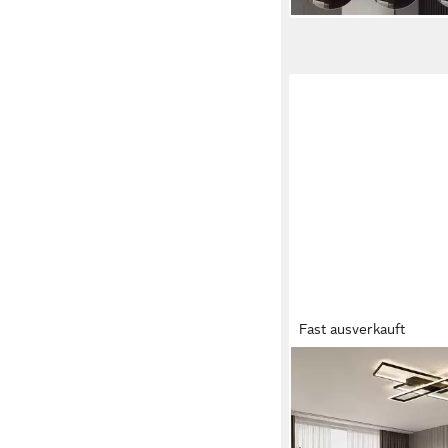
Fast ausverkauft
OYLCDI
Deckenleuchten LED 
Rahmen,Dimmbar mit 
für Wohnzimmer, LED f