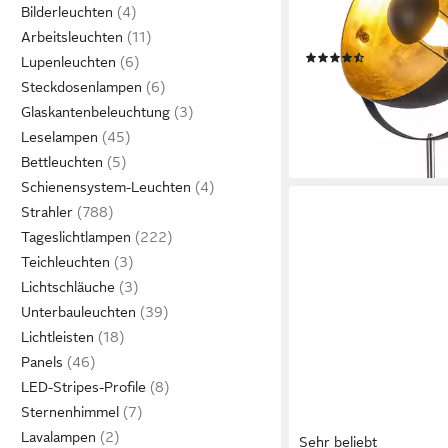
Bilderleuchten
schwarz / goldfarben,
Arbeitsleuchten
Ø 40 cm
(434)
Lupenleuchten
89,99 €
UVP
319,00 €
Steckdosenlampen
nur bis Dienstag
Glaskantenbeleuchtung
-72%
Leselampen
lieferbar - in 2-4 Werktag
Bettleuchten
Schienensystem-Leuchten
Strahler
Tageslichtlampen
Teichleuchten
Lichtschläuche
Unterbauleuchten
Lichtleisten
Panels
LED-Stripes-Profile
Sternenhimmel
Lavalampen
Sehr beliebt