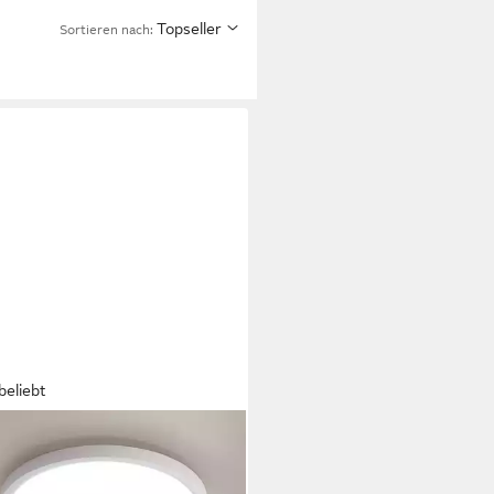
Topseller
Sortieren nach:
beliebt
NG
Deckenleuchte Flach Rund
CM/30CM/40CM/50CM/60CM