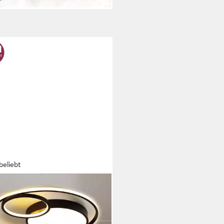
beliebt
DI
enleuchten LED Deckenlampe
m,Dimmbar mit Fernbedienung
Wohnzimmer, LED fest integriert,