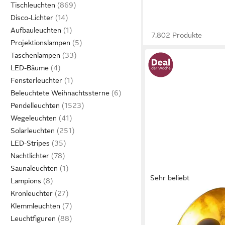
Tischleuchten
Disco-Lichter
Aufbauleuchten
7.802 Produkte
Projektionslampen
Taschenlampen
LED-Bäume
Fensterleuchter
Beleuchtete Weihnachtssterne
Pendelleuchten
Wegeleuchten
Solarleuchten
LED-Stripes
Nachtlichter
Saunaleuchten
Sehr beliebt
Lampions
Kronleuchter
OTTO HOME
Klemmleuchten
Stehlampe Elenoire, 
Leuchtfiguren
Leuchtmittel, Höhe ver