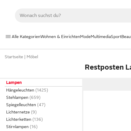
Alle Kategorien
Wohnen & Einrichten
Mode
Multimedia
Sport
Beau
Startseite
Möbel
Restposten 
Lampen
Hängeleuchten
Stehlampen
Spiegelleuchten
Lichternetze
Lichterketten
Stirnlampen