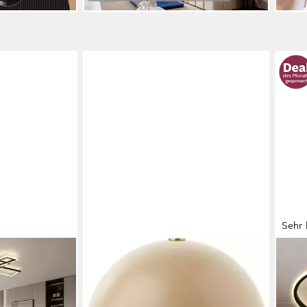
Sehr 
LEGER HOME BY LENA GERCKE
OYLC
Deckenlampe 6
Tischleuchte Linnea Pilz Lampe, ohne
Deck
Fernbedienung
Leuchtmittel, Pilzleuchte, Tischlampe,
Ø53c
est integriert,
Metallsockel, Höhe 35,5 cm
für 