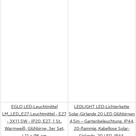
EGLO LED-Leuchtmittel
LEDLIGHT LED-Lichterkette
LM_LED_E27 Leuchtmittel - E27
Solar-Girlande 20 LED Glühbirnen
- 3X11,5W - IP20, E27, 1 St.,
4,5m – Gartenbeleuchtung, IP44,
Warmweiß, Glühbirne, 3er Set,
20-flammig, Kabellose Solar-
L11 x Ø6 cm
Girlande, 20 LED, IP44,