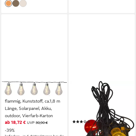
STAR TRADING
STAR TRADING
LED-Lichterkette Glow, 10-
LED-Lichterkette Circus
flammig, Kunststoff, ca.1,8 m
Filament, 10-flammig, ca. 15x6
Länge, Solarpanel, Akku,
cm, ca. 4,05 m Länge, mit
outdoor, Vierfarb-Karton
Trafo, outdoor, Vierfarb-
(1)
ab 18,72 €
UVP
30,90 €
Karton
ab 29,75 €
UVP
44,90 €
-39%
-34%