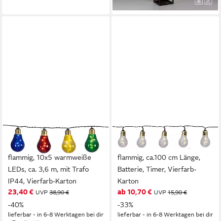
lieferbar in 4 Wochen
Stehleuchte, Fußschalter
STAR TRADING
STAR TRADING
LED-Lichterkette Glow, 10-
LED-Lichterkette Glow, 5-
flammig, 10x5 warmweiße
flammig, ca.100 cm Länge,
LEDs, ca. 3,6 m, mit Trafo
Batterie, Timer, Vierfarb-
IP44, Vierfarb-Karton
Karton
23,40 €
ab 10,70 €
UVP
38,90 €
UVP
15,90 €
-40%
-33%
lieferbar - in 6-8 Werktagen bei dir
lieferbar - in 6-8 Werktagen bei dir