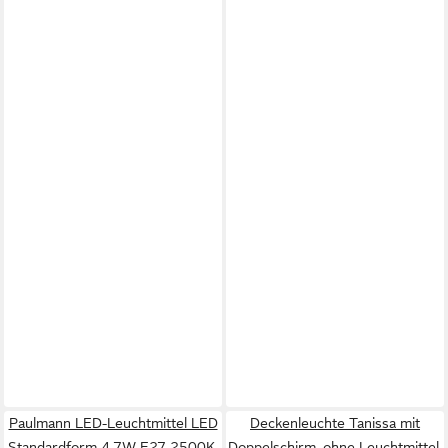
Paulmann LED-Leuchtmittel LED
Deckenleuchte Tanissa mit
Standardform 4,7W E27 2500K,
Doppelschirm, ohne Leuchtmittel,