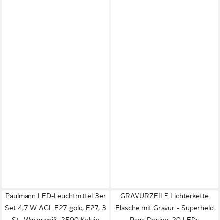
Paulmann LED-Leuchtmittel 3er
GRAVURZEILE Lichterkette
Set 4,7 W AGL E27 gold, E27, 3
Flasche mit Gravur - Superheld
St., Warmweiß, 2500 Kelvin
Papa Design, 20 LEDs