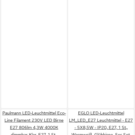
Paulmann LED-Leuchtmittel Eco-
EGLO LED-Leuchtmittel
Line Filament 230V LED Birne
LM_LED_E27 Leuchtmittel - E27
E27 806lm 4,3W 4000K
- 5X8,5W - IP20, E27, 1 St.,
dimmbar Klar, E27, 1 St.,
Warmweiß, Glühbirne, 5er Set,