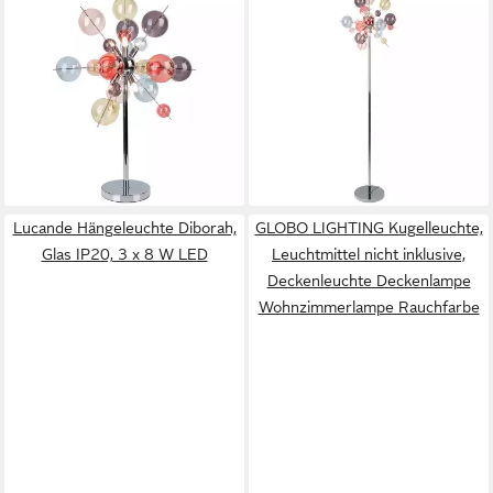
NÄVE
NÄVE
Tischleuchte Explosion, ohne
Stehlampe Explosion, ohne
Leuchtmittel, chrom, exkl. 6x
Leuchtmittel, chrom, exkl. 6x
G9, pastellfarbene Gläser 9cm
G9, pastellfarbene Gläser in
und 5cm, Schnurschalter
9cm und 5cm, H: 169cm
215,49 €
325,99 €
UVP
347,95 €
UVP
475,95 €
-38%
-32%
lieferbar - in 3-4 Werktagen bei dir
lieferbar - in 3-4 Werktagen bei dir
Lucande Hängeleuchte Diborah,
GLOBO LIGHTING Kugelleuchte,
Glas IP20, 3 x 8 W LED
Leuchtmittel nicht inklusive,
Deckenleuchte Deckenlampe
Wohnzimmerlampe Rauchfarbe