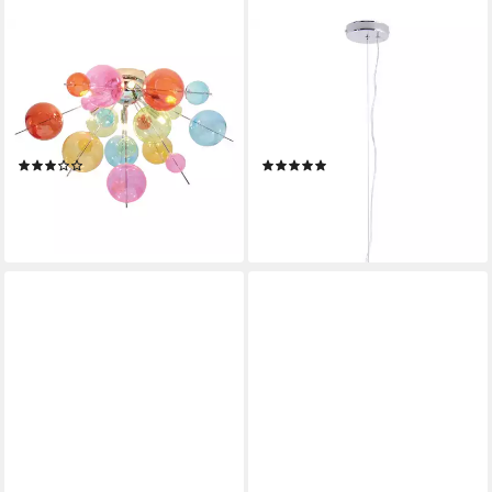
NÄVE
NÄVE
Deckenleuchte Explosion,
Pendelleuchte Explosion, ohne
ohne Leuchtmittel, exkl. 6x
Leuchtmittel, irisierende,
G9, bunte Glaskugeln, Gestell
transparente Glaskugeln, für
chromfarben, halbrund, D:
10 x G9 Sockel, Ø 65 cm
(1)
(1)
57cm
147,89 €
298,89 €
UVP
362,95 €
UVP
734,95 €
-59%
-59%
lieferbar - in 3-4 Werktagen bei dir
lieferbar - in 3-4 Werktagen bei dir