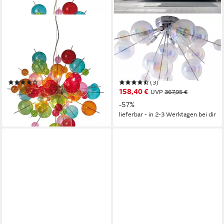
NÄVE
NÄVE
Pendelleuchte Explosion, ohne
Deckenleuchte Explosion,
Leuchtmittel,
ohne Leuchtmittel, irisierende,
Hängeleuchte,metall,glas,multicolor,
transparente Glaskugeln, für
10xG9 max.20W
6 x G9 Sockel, Ø 57 cm
(16)
(3)
279,22 €
158,40 €
UVP
663,95 €
UVP
367,95 €
-58%
-57%
lieferbar - in 2-3 Werktagen bei dir
lieferbar - in 2-3 Werktagen bei dir