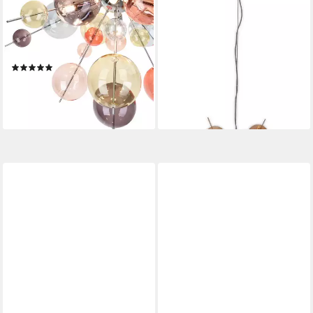
Deckenleuchten Explosion,
Pendelleuchte Explosion, ohne
ohne Leuchtmittel, kleine und
Leuchtmittel, amberfarbene,
große pastellfarbene
transparente Glaskugeln,für
Glaskugeln, 6x G9 exkl., D:
10 x G9 Sockel, Ø 65 cm
(1)
343,92 €
57cm
UVP
668,95 €
167,20 €
UVP
315,95 €
-49%
-47%
lieferbar - in 3-4 Werktagen bei dir
lieferbar - in 3-4 Werktagen bei dir