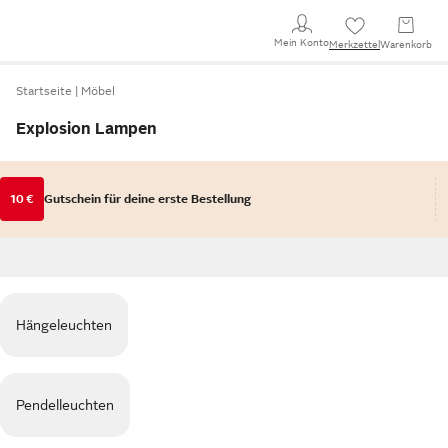
Mein Konto
Merkzettel
Warenkorb
Startseite
Möbel
Explosion Lampen
10 €
Gutschein für deine erste Bestellung
Hängeleuchten
Pendelleuchten