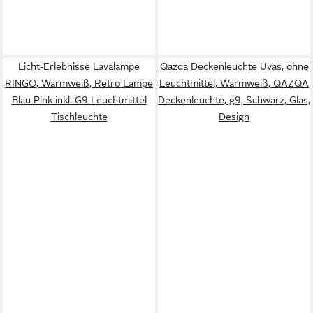
Licht-Erlebnisse Lavalampe
Qazqa Deckenleuchte Uvas, ohne
RINGO, Warmweiß, Retro Lampe
Leuchtmittel, Warmweiß, QAZQA
Blau Pink inkl. G9 Leuchtmittel
Deckenleuchte, g9, Schwarz, Glas,
Tischleuchte
Design