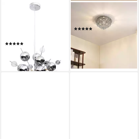
NÄVE
LINDBY
Pendelleuchte Explosion, ohne
Deckenleuchten Antonino,
Leuchtmittel, Glaskugeln
Chrom IP20, 4 x 40 W LED
(1)
silber groß/klar klein, exkl.
109,90 €
UVP
139,90 €
10xG9, H: ca. 150cm, D: 65cm
-21%
(2)
lieferbar - in 3-4 Werktagen bei dir
293,29 €
UVP
624,95 €
-53%
lieferbar - in 3-4 Werktagen bei dir