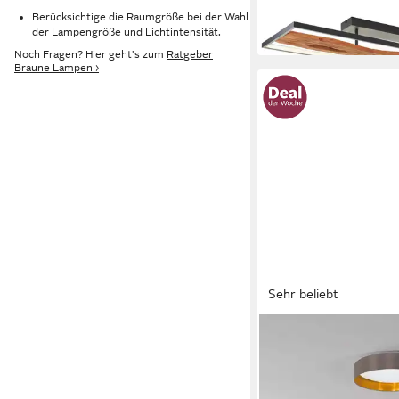
-43%
Berücksichtige die Raumgröße bei der Wahl
in 2-4 Werktagen bei dir
der Lampengröße und Lichtintensität.
Noch Fragen? Hier geht's zum
Ratgeber
Braune Lampen ›
Sehr beliebt
OTTO HOME
LED Deckenleuchte M
29,99 €
UVP
131,90 €
nur bis Dienstag