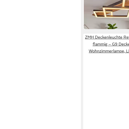
79,99 €
Schwarz/Holzoptik/
UVP
119,90 €
-33%
in 3-4 Werktagen bei dir
ZMH Deckenleuchte Ret
flammig – G9 Deck
Wohnzimmerlampe, L