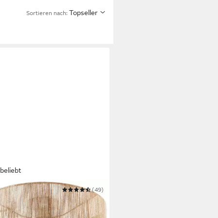
Topseller
Sortieren nach:
beliebt
AKE
(49)
enleuchten Boho Jute-Lampe
nea Lux“ – Hängelampe aus