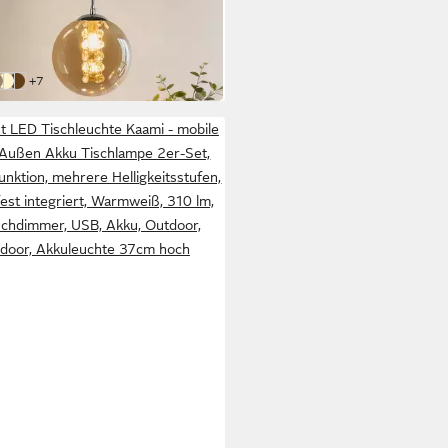
9 €
elampe
UVP
69,99 €
 Werktagen bei dir
weitere Farben:
+7
tein-1 Flammig
nstein-6 Flammig
rau-3 Flammig
Grau-1 Flammig
Bernstein-15 Flammig
ant LED Tischleuchte Kaami - mobile
Außen Akku Tischlampe 2er-Set,
nktion, mehrere Helligkeitsstufen,
est integriert, Warmweiß, 310 lm,
chdimmer, USB, Akku, Outdoor,
ndoor, Akkuleuchte 37cm hoch