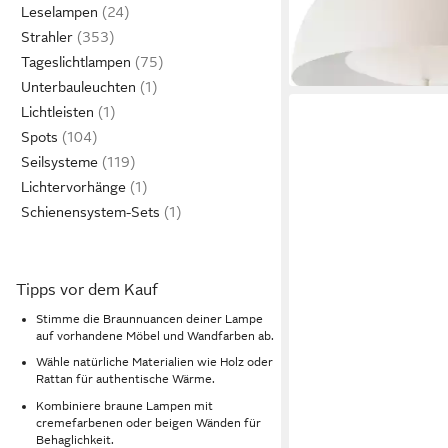
UVP
109,99 €
Leselampen
-27%
Strahler
in 2-4 Werktagen bei dir
Tageslichtlampen
Unterbauleuchten
Lichtleisten
Spots
Seilsysteme
Lichtervorhänge
Schienensystem-Sets
Tipps vor dem Kauf
Stimme die Braunnuancen deiner Lampe
auf vorhandene Möbel und Wandfarben ab.
Wähle natürliche Materialien wie Holz oder
Rattan für authentische Wärme.
BRILLIANT
Kombiniere braune Lampen mit
LED Deckenleuchte C
cremefarbenen oder beigen Wänden für
129,99 €
UVP
229,99 €
Behaglichkeit.