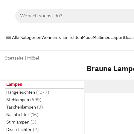
Alle Kategorien
Wohnen & Einrichten
Mode
Multimedia
Sport
Beau
Startseite
Möbel
Braune Lamp
Lampen
Hängeleuchten
Stehlampen
Taschenlampen
Nachtlichter
Stirnlampen
Disco-Lichter