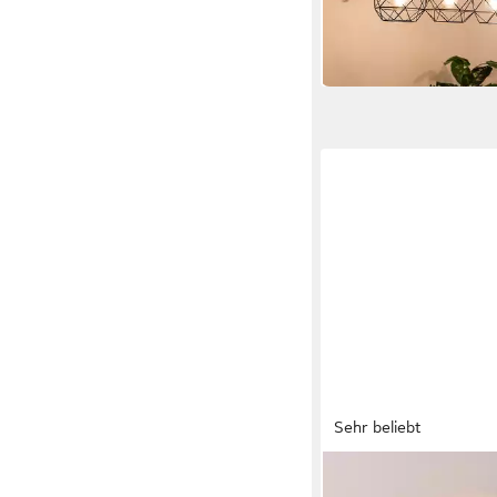
in 2-3 Werktagen bei dir
Sehr beliebt
LUX.PRO
Deckenleuchte