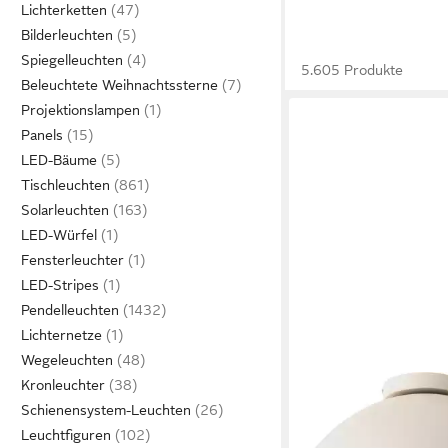
Lichterketten
Bilderleuchten
Spiegelleuchten
5.605 Produkte
Beleuchtete Weihnachtssterne
Projektionslampen
Panels
LED-Bäume
Tischleuchten
Solarleuchten
LED-Würfel
Fensterleuchter
LED-Stripes
Pendelleuchten
Lichternetze
Wegeleuchten
Kronleuchter
LEGER HOME BY LENA
GERCKE
Schienensystem-Leuchten
Deckenleuchte Linnea
Leuchtfiguren
79,99 €