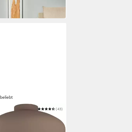
 Werktagen bei dir
beliebt
(43)
enleuchte MOGANO
6,99 €
UVP
69,90 €