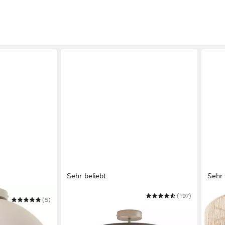
Sehr beliebt
Sehr 
MEINEWUNSCHLEUCHTE
(197)
TECT
(5)
Deckenleuchte mit Stoff
Deck
Lampenschirm Grau Braun Ø 30cm
„Lig