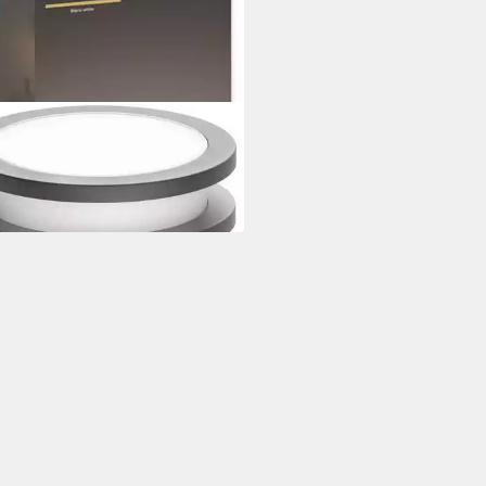
PS HUE
ollerleuchte Lucca
94 €
 Werktagen bei dir