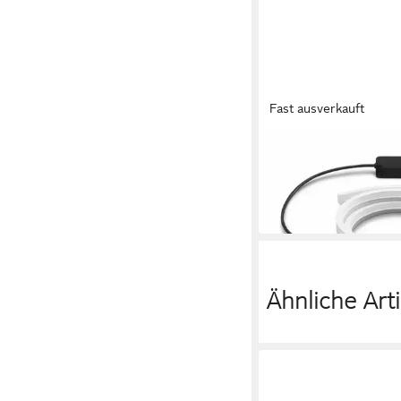
Fast ausverkauft
PHILIPS HUE
LED-Streifen Lightst
White & Col. Amb. 2er
399,99 €
in 3-4 Werktagen bei dir
Ähnliche Arti