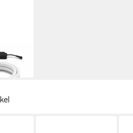
rip Outdoor 2m
 Set
kel