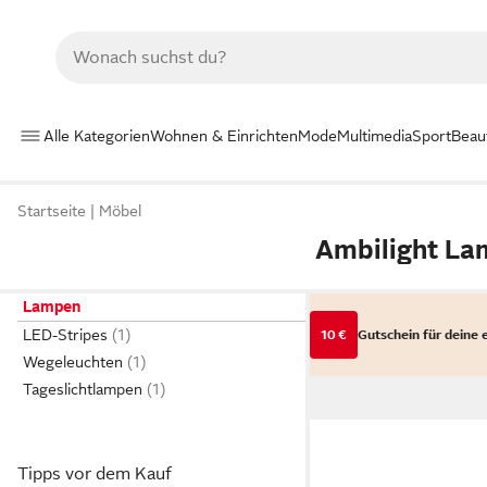
Alle Kategorien
Wohnen & Einrichten
Mode
Multimedia
Sport
Beau
Startseite
Möbel
Ambilight L
Lampen
LED-Stripes
10 €
Gutschein für deine 
Wegeleuchten
Tageslichtlampen
Tipps vor dem Kauf