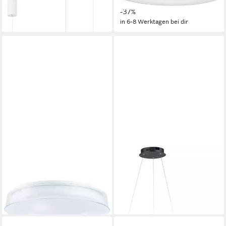
-24%
-37%
in 6-8 Werktagen bei dir
in 6-8 Werktagen bei dir
BRILLIANT
NEUHAUS Q SMART HOME
LIGHTS
LED Deckenleuchte Leanna
LED Pendelleuchte Q-
81,15 €
UVP
92,99 €
BELUGA
-13%
379,00 €
in 2-3 Werktagen bei dir
in 6-7 Werktagen bei dir