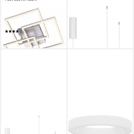
CASA NOVA
NOVA LUCE
LED Deckenleuchte ANUBIS,
LED-Hängeleuchte MORBIDO
379,99 €
3-flammig, Aluminiumfarben,
UVP
519,00 €
Weiß, Metall
-27%
(1)
ab 85,90 €
in 6-8 Werktagen bei dir
in 3-4 Werktagen bei dir
NOVA LUCE
NOVA LUCE
LED-Hängeleuchte MORBIDO
LED-Hängeleuchte MORBIDO
469,99 €
334,95 €
UVP
619,00 €
UVP
529,00 €