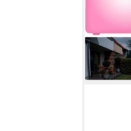
OTTO HOME
LED Solarleuchte Eell
Würfelleuchte 30 cm
54,49 €
UVP
69,99 €
-22%
in 4-5 Werktagen bei dir