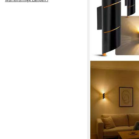
Würfelförmige Lampen ›