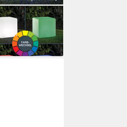
TEC
(31)
olarleuchte Solar-
enleuchte LK04-6 Modell Würfel
9 €
 Werktagen bei dir