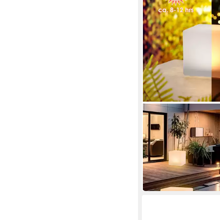
SPETEBO
LED Solarleuchte LED 
mit Erdspieß - 30 cm 
39,95 €
in 3-4 Werktagen bei dir