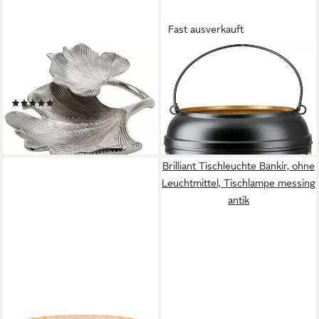
Fast ausverkauft
GILDE
GILDE
Dekoschale Schale Ginkgo
Windlicht Windlicht Ginkgo,
Blatt, silber (1 St), silberfarben
schwarz H.36 cm (1 St)
(2)
ab 49,14 €
UVP
69,95 €
74,88 €
-30%
leider ausverkauft
lieferbar - in 2-3 Werktagen bei dir
Brilliant Tischleuchte Bankir, ohne
Leuchtmittel, Tischlampe messing
antik