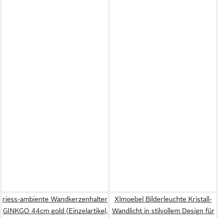
riess-ambiente Wandkerzenhalter
Xlmoebel Bilderleuchte Kristall-
GINKGO 44cm gold (Einzelartikel,
Wandlicht in stilvollem Design für