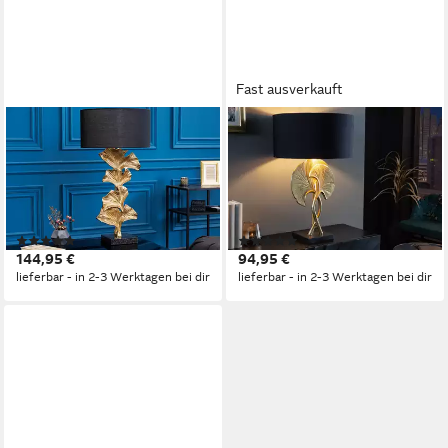
Fast ausverkauft
RIESS-AMBIENTE
RIESS-AMBIENTE
Tischleuchte GINKGO 70cm
Tischleuchte GINKGO 62cm
schwarz / gold,
schwarz / gold,
Ein-/Ausschalter, ohne
Ein-/Ausschalter, ohne
Leuchtmittel, Wohnzimmer ·
Leuchtmittel, Wohnzimmer ·
(1)
(2)
Metall · Leinen · Marmor ·
Metall · Baumwolle · Marmor ·
144,95 €
94,95 €
Modern
Modern
lieferbar - in 2-3 Werktagen bei dir
lieferbar - in 2-3 Werktagen bei dir