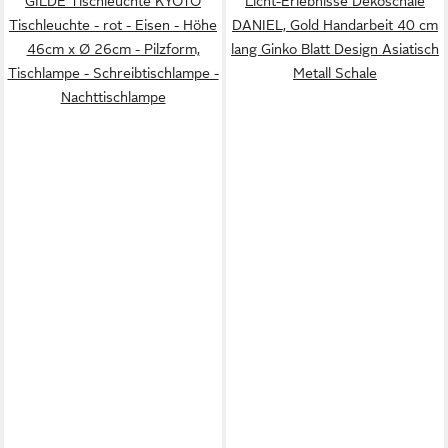
GILDE Tischleuchte KYOTO
Licht-Erlebnisse Dekoschale
Tischleuchte - rot - Eisen - Höhe
DANIEL, Gold Handarbeit 40 cm
46cm x Ø 26cm - Pilzform,
lang Ginko Blatt Design Asiatisch
Tischlampe - Schreibtischlampe -
Metall Schale
Nachttischlampe