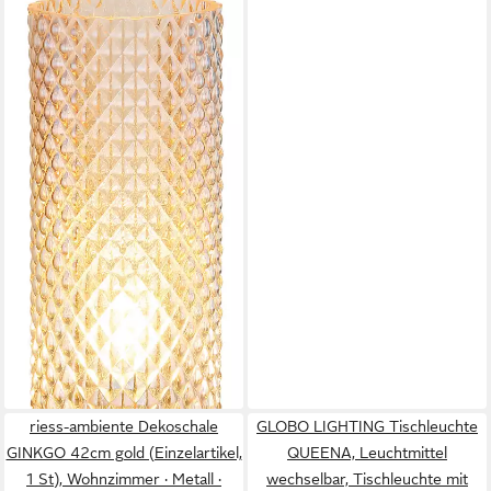
GLOBO LIGHTING
Tischleuchte KAROLO, ohne
Leuchtmittel, Tischlampe
Nachttischlampe Deko-
Tischleuchte Schlafzimmer
44,92 €
UVP
59,99 €
-25%
lieferbar - in 6-8 Werktagen bei dir
riess-ambiente Dekoschale
GLOBO LIGHTING Tischleuchte
GINKGO 42cm gold (Einzelartikel,
QUEENA, Leuchtmittel
1 St), Wohnzimmer · Metall ·
wechselbar, Tischleuchte mit