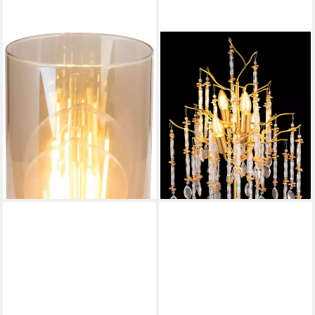
GLOBO LIGHTING
GLOBO LIGHTING
Tischleuchte ANNIKA, ohne
Tischleuchte GLORIA, ohne
Leuchtmittel, Tischlampe
Leuchtmittel, Tischleuchte
Nachttischlampe Deko-
gold matt mit dekorativen
Tischleuchte Schlafzimmer
Glaskristallen
ab 34,99 €
ab 143,99 €
UVP
44,99 €
UVP
219,99 €
-22%
-35%
lieferbar - in 6-7 Werktagen bei dir
lieferbar - in 6-7 Werktagen bei dir