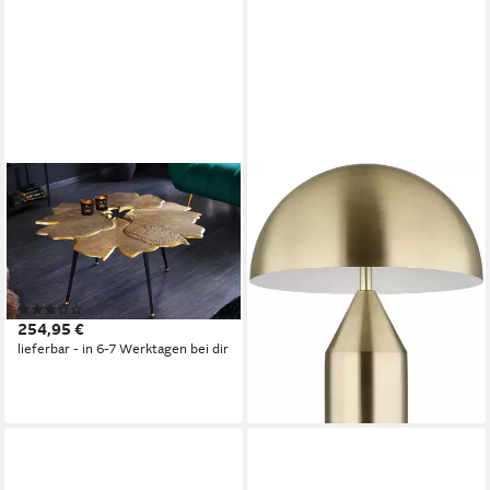
RIESS-AMBIENTE
GLOBO LIGHTING
Couchtisch GINKGO 95cm
Tischleuchte ATOMA, ohne
gold / schwarz (Einzelartikel,
Leuchtmittel, Design
1-St), Wohnzimmer · Metall ·
Tischlampe, Wohnzimmer,
Handarbeit · Unikat · Urban
Schlafzimmer, Flur
(2)
83,99 €
Jungle
UVP
149,99 €
254,95 €
-44%
lieferbar - in 6-7 Werktagen bei dir
lieferbar - in 2-3 Werktagen bei dir