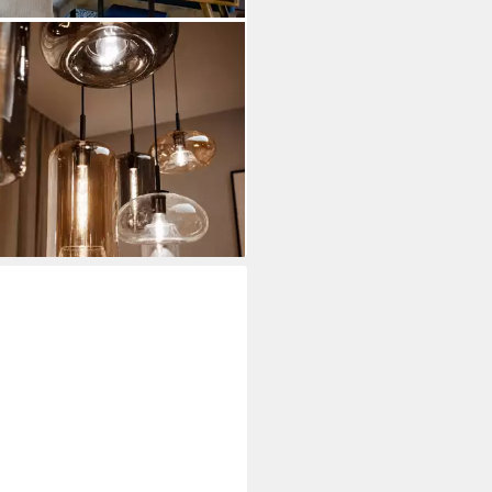
CE
elleuchte Cruet Esstisch-
eleuchte 1-P-Schiene 200cm
ow Klar
29,00 €
UVP
365,00 €
rbar - in 4-5 Werktagen bei dir