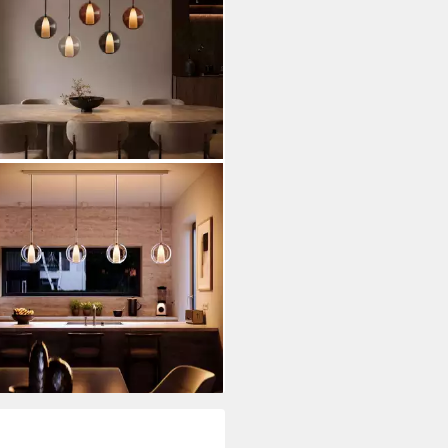
CE
elleuchte Belluna Esstisch
elleuchte 5-fl. 160cm Baldachin
20,00 €
UVP
698,00 €
%
rbar in 9 Wochen