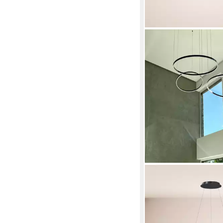
S.LUCE
Pendelleuchte LED Pe
Ring 80 direkt oder i
Abhängung Aluminiu
349,00 €
UVP
387,00 €