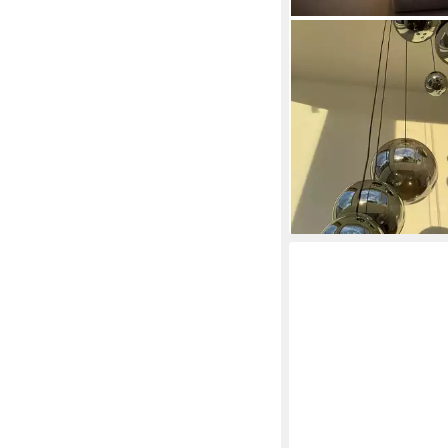
S.LUCE
Pendelleuchte XL Gale
8-flammig mit Modular
Schwarz/Rauch
ab 1.729,00 €
UVP
1.9
-10%
lieferbar - in 4-5 Werktag