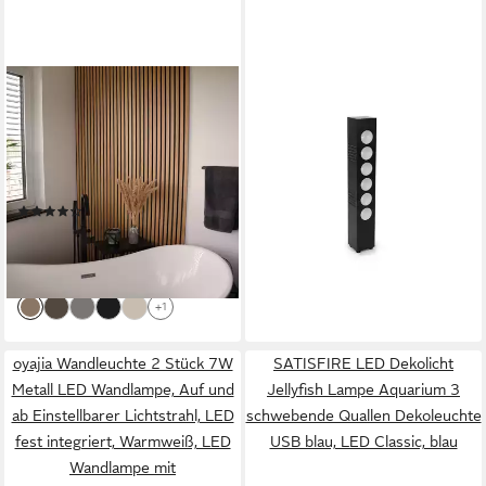
HOME DELUXE
HQ POWER
Wandpaneel Akustikpaneel /
LED Würfel Dieser LED-
Lamellenwand SONIC, BxL:
Lichteffekt mit flackerfreier
40,00x80,00 cm, 0,32 qm,
Projektion und DMX-
(Schalldämpfend, 1-tlg.,
Steuerung
(100)
242,31 €
Individuell kürzbar und
ab 17,00 €
UVP
28,00 €
lieferbar - in 3-4 Werktagen bei dir
zuschneidbar) Holzwand,
-39%
Akustik Wand Paneele,
lieferbar - in 5-6 Werktagen bei dir
Akustik Paneel
+1
oyajia Wandleuchte 2 Stück 7W
SATISFIRE LED Dekolicht
Metall LED Wandlampe, Auf und
Jellyfish Lampe Aquarium 3
ab Einstellbarer Lichtstrahl, LED
schwebende Quallen Dekoleuchte
fest integriert, Warmweiß, LED
USB blau, LED Classic, blau
Wandlampe mit