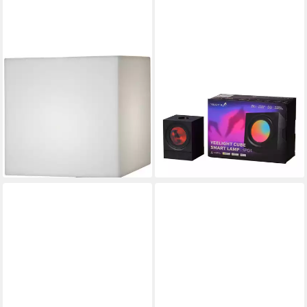
STAR TRADING
YEELIGHT
LED Würfel Würfel Tisch
LED Würfel Light Gaming
38cm E27 Fassung Indoor
Cube Spot and Rooted Base
Outdoor Beleuchtung
Wi-Fi, LED fest integriert,
119,00 €
Farbwechsler, Akzentlicht
lieferbar - in 2-3 Werktagen bei dir
79,99 €
lieferbar - in 5-6 Werktagen bei dir