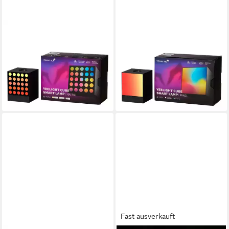
YEELIGHT
YEELIGHT
LED Würfel Light Gaming
LED Würfel Light Gaming
Cube Matrix and Rooted Base
Cube Panel and Rooted Base
Wi-Fi, LED fest integriert,
Wi-Fi, LED fest integriert,
RGB, Pixel-LED Matrix
RGB, Ambient-Panel
75,99 €
75,99 €
lieferbar - in 5-6 Werktagen bei dir
lieferbar - in 5-6 Werktagen bei dir
Fast ausverkauft