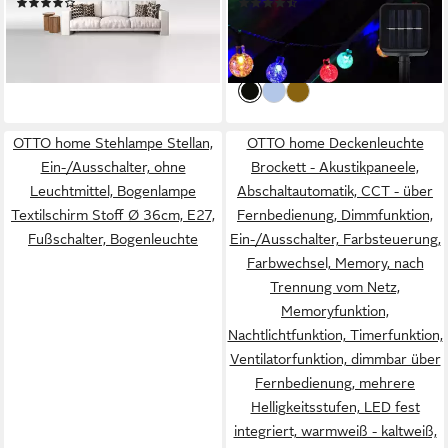
(92)
(613)
30CM/40CM/50CM, LED
Leuchtmodi
ab 19,90 €
ab 8,99 €
UVP
40,00 €
UVP
31,99 €
fest integriert, 3000K
-50%
-72%
Warmweiß, für Schlafzimmer
lieferbar - in 3-4 Werktagen bei dir
lieferbar - in 3-4 Werktagen bei dir
Küche Keller Balkon Büro
Wohnzimmer
OTTO home Stehlampe Stellan,
OTTO home Deckenleuchte
Ein-/Ausschalter, ohne
Brockett - Akustikpaneele,
Leuchtmittel, Bogenlampe
Abschaltautomatik, CCT - über
Textilschirm Stoff Ø 36cm, E27,
Fernbedienung, Dimmfunktion,
Fußschalter, Bogenleuchte
Ein-/Ausschalter, Farbsteuerung,
Farbwechsel, Memory, nach
Trennung vom Netz,
Memoryfunktion,
Nachtlichtfunktion, Timerfunktion,
Ventilatorfunktion, dimmbar über
Fernbedienung, mehrere
Helligkeitsstufen, LED fest
integriert, warmweiß - kaltweiß,