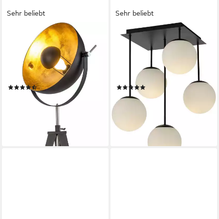
Sehr beliebt
Sehr beliebt
OTTO HOME
OTTO HOME
Stehlampe Elenoire, ohne
Deckenleuchte Nellin, ohne
Leuchtmittel, Höhe
Leuchtmittel, Deckenlampe
verstellbar, schwarz /
mit großen Glaskugeln,
goldfarben, Metallschirm Ø 40
amberfarben oder opal matt
(434)
(82)
cm
weiß
89,99 €
118,99 €
UVP
319,00 €
UVP
170,95 €
nur bis Dienstag
-30%
-72%
lieferbar - in 2-3 Werktagen bei dir
lieferbar - in 2-3 Werktagen bei dir