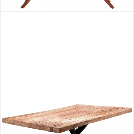
SIT
Esstisch, Platte aus recyceltem Teak
ab 979,39 €
UVP
2.751,00 €
-64%