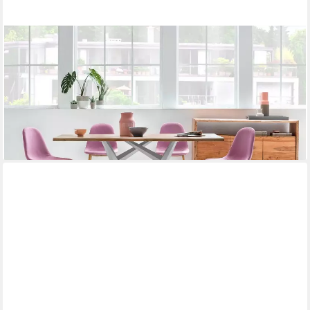
SIT
Esstisch Aarau Wildeiche geölt mit Metallgestell Industrial,
Wildeiche mit durchgehenden Lamellen und Factory-Gestell
ab 1.130,49 €
lieferbar - in 7-9 Werktagen bei dir