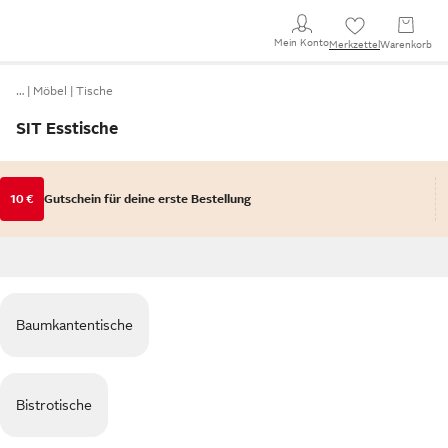
Mein Konto
Merkzettel
Warenkorb
…
Möbel
Tische
SIT Esstische
10 €
Gutschein für deine erste Bestellung
Baumkantentische
Bistrotische