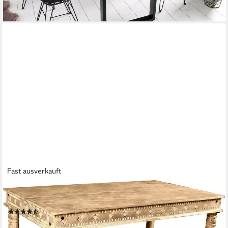
lieferbar - in 7-9 Werktagen bei dir
Fast ausverkauft
SIT
Esstisch Lakadee, mit detailreichen Schnitzereien
(4)
577,95 €
UVP
836,00 €