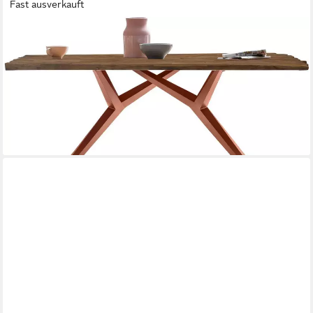
Fast ausverkauft
SIT
Esstisch, mit Bruchkante
ab 1.296,74 €
UVP
3.165,00 €
-59%
lieferbar - in 7-9 Werktagen bei dir