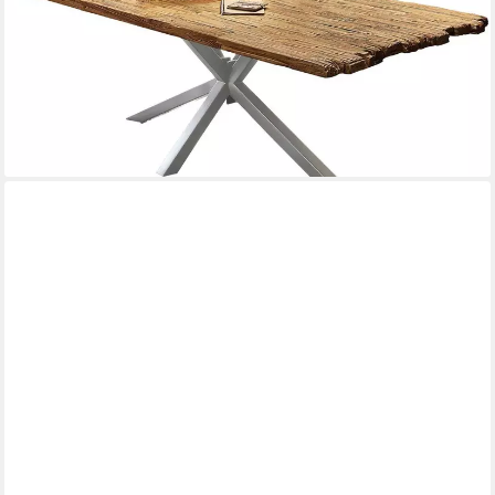
Esstisch, Platte aus recyceltem Teak
ab 1.040,35 €
UVP
3.515,00 €
-70%
lieferbar - in 7-9 Werktagen bei dir