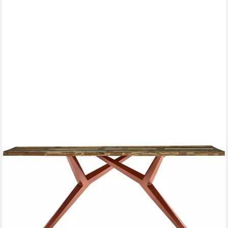
SIT
Esstisch, Platte Altholz lackiert
ab 727,81 €
UVP
1.785,00 €
-59%
lieferbar - in 7-9 Werktagen bei dir