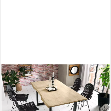
SIT
Esstisch Rom Akazie Massivholz Baumkantentisch mit Stahl-
Kufengestell, Hell gekälkte Akazie mit Baumkante wie gewachsen
& Unikat
(6)
ab 419,01 €
UVP
925,80 €
-55%