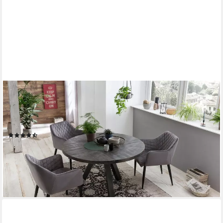
SIT
Esstisch Hanoi rund aus Mangoholz 120 cm Massivholz Vintage
Industrial, 3-Bein-Gestell in Gun-Metal-Grau mit rustikaler
Tischplatte
(41)
478,57 €
lieferbar - in 7-9 Werktagen bei dir