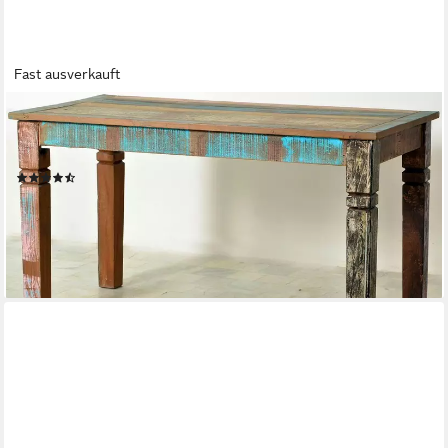
Fast ausverkauft
SIT
Esstisch RIVERBOAT aus Altholz im Vintage- und Shabby-Look,
Handgefertigtes Unikat mit charaktervoller Used-Look Optik
(29)
380,62 €
UVP
557,00 €
-32%
lieferbar - in 7-9 Werktagen bei dir