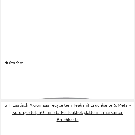
SIT
Esstisch, Platte mit schweizer Kante
(1)
560,24 €
UVP
1.284,00 €
-56%
lieferbar - in 6-8 Werktagen bei dir
SIT Esstisch Akron aus recyceltem Teak mit Bruchkante & Metall-
Kufengestell, 50 mm starke Teakholzplatte mit markanter
Bruchkante