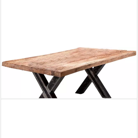
SIT
Esstisch, Gestell im Used-Look
ab 1.035,67 €
UVP
2.525,00 €
-59%
lieferbar - in 7-9 Werktagen bei dir