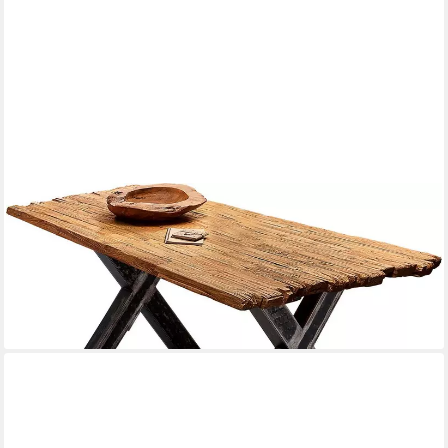
SIT
Esstisch, Gestell im Used-Look
ab 1.203,95 €
UVP
2.847,00 €
-58%
lieferbar - in 7-9 Werktagen bei dir