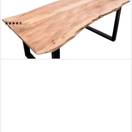
Esstisch Yangon Akazie Massivholz Baumkantentisch mit Stahl-
Kufengestell, Natürliche Baumkante aus massiver Akazie trifft
Stahlgestell
(239)
ab 405,12 €
UVP
852,48 €
-52%
lieferbar - in 7-9 Werktagen bei dir