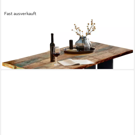
Fast ausverkauft
SIT
Esstisch (1-St), Platte bunt lackiert
ab 557,00 €
UVP
1.631,00 €
-66%
lieferbar - in 7-9 Werktagen bei dir