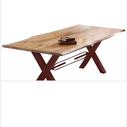
SIT
Esstisch, mit Baumkante wie gewachsen
ab 676,74 €
UVP
1.721,00 €
-61%
lieferbar - in 7-9 Werktagen bei dir