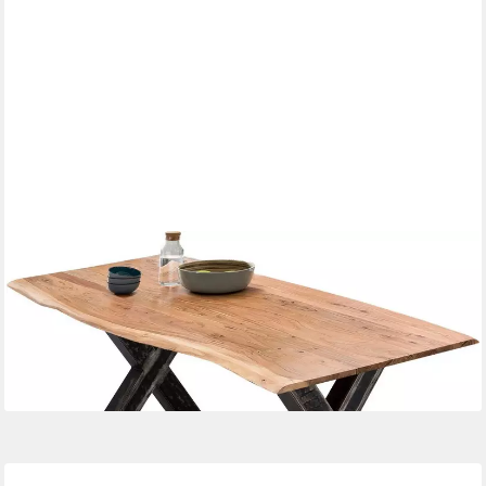
SIT
Esstisch, mit Baumkante wie gewachsen
ab 710,45 €
UVP
1.559,00 €
-54%
lieferbar - in 7-9 Werktagen bei dir