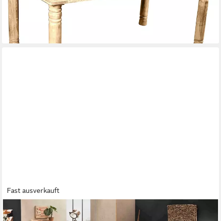
-31%
lieferbar - in 7-9 Werktagen bei dir
Fast ausverkauft
SIT
Esstisch Lille Wildeiche Massivholz mit modernem Metall-